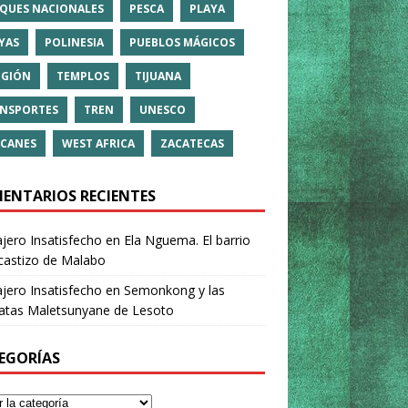
QUES NACIONALES
PESCA
PLAYA
YAS
POLINESIA
PUEBLOS MÁGICOS
IGIÓN
TEMPLOS
TIJUANA
NSPORTES
TREN
UNESCO
CANES
WEST AFRICA
ZACATECAS
ENTARIOS RECIENTES
ajero Insatisfecho
en
Ela Nguema. El barrio
castizo de Malabo
ajero Insatisfecho
en
Semonkong y las
ratas Maletsunyane de Lesoto
EGORÍAS