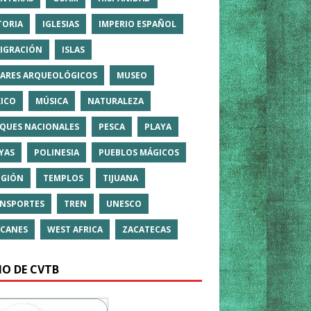
TORIA
IGLESIAS
IMPERIO ESPAÑOL
IGRACIÓN
ISLAS
ARES ARQUEOLÓGICOS
MUSEO
ICO
MÚSICA
NATURALEZA
QUES NACIONALES
PESCA
PLAYA
YAS
POLINESIA
PUEBLOS MÁGICOS
IGIÓN
TEMPLOS
TIJUANA
NSPORTES
TREN
UNESCO
CANES
WEST AFRICA
ZACATECAS
IO DE CVTB