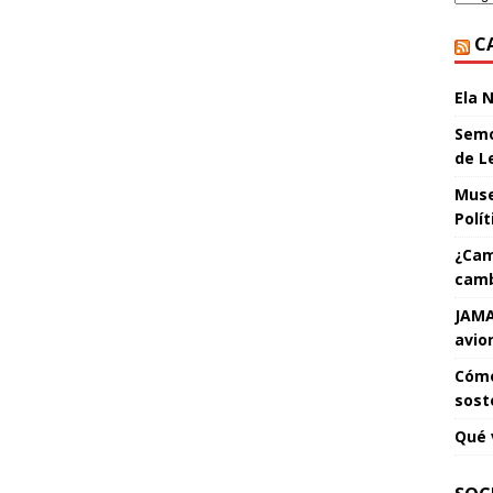
C
Ela 
Semo
de L
Muse
Polí
¿Cam
camb
JAMA
avio
Cómo
sost
Qué 