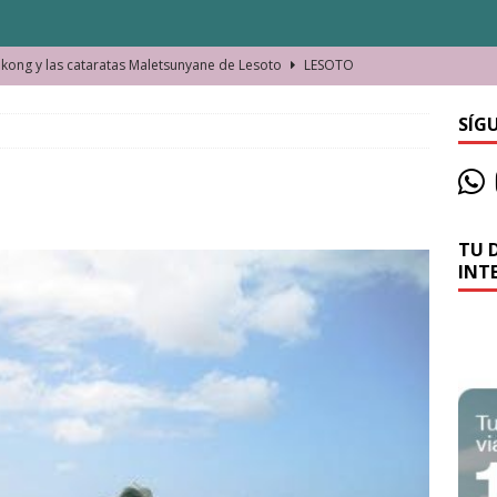
ong y las cataratas Maletsunyane de Lesoto
LESOTO
o de las Víctimas de la Represión Política en Shymkent, Kazajistán
SÍG
bian los lugares que visitamos o cambiamos nosotros?
TU 
La historia de la misteriosa avioneta de la playa
JAMAICA
INT
o moverse en Seychelles de manera sostenible
SEYCHELLES
n Manama. La capital de Baréin
BARÉIN
ma. El barrio más castizo de Malabo
GUINEA ECUATORIAL