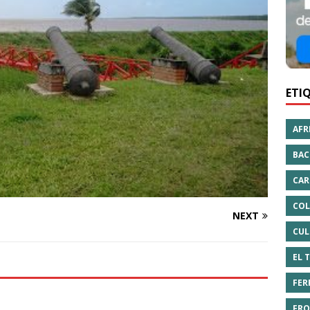
ETI
AFR
BAC
CAR
COL
NEXT
CUL
EL 
FER
FRO