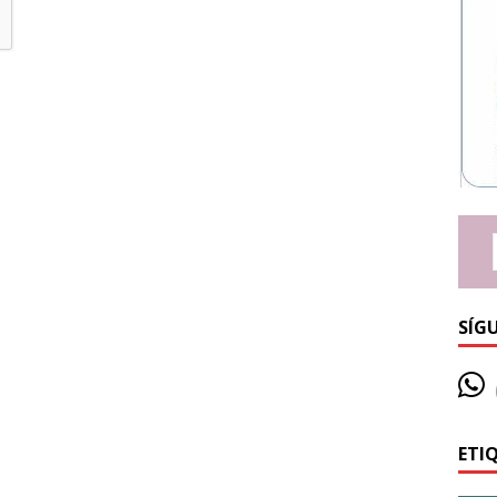
SÍG
ETI