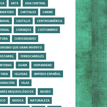
ICA
ARTE
ASIA CENTRAL
KWATERS
CAPITALES
CARIBE
NAVAL
CASTILLO
CENTROAMÉRICA
ONIAL
CONSEJOS
COSTUMBRES
TURA
CURIOSIDADES
TURISMO QUE GRAN INVENTO
ROCARRIL
FERROCARRILES
NTERAS
GUAM
HISPANIDAD
TORIA
IGLESIAS
IMPERIO ESPAÑOL
IGRACIÓN
ISLAS
ARES ARQUEOLÓGICOS
MUSEO
ICO
MÚSICA
NATURALEZA