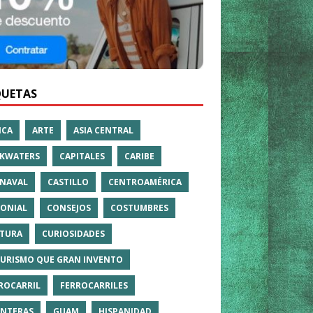
QUETAS
ICA
ARTE
ASIA CENTRAL
KWATERS
CAPITALES
CARIBE
NAVAL
CASTILLO
CENTROAMÉRICA
ONIAL
CONSEJOS
COSTUMBRES
TURA
CURIOSIDADES
TURISMO QUE GRAN INVENTO
ROCARRIL
FERROCARRILES
NTERAS
GUAM
HISPANIDAD