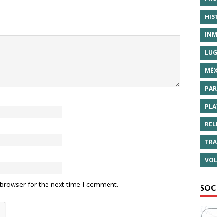
HIS
INM
LUG
MÉX
PAR
PLA
REL
TRA
VOL
 browser for the next time I comment.
SOC