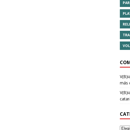
PAR
PLA
REL
TRA
VOL
COM
V(B)i
más 
V(B)i
cata
CAT