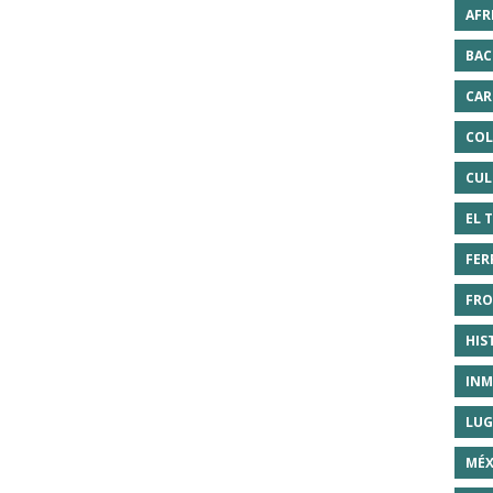
AFR
BAC
CAR
COL
CUL
EL 
FER
FRO
HIS
INM
LUG
MÉX