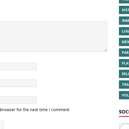
HIS
INM
LUG
MÉX
PAR
PLA
REL
TRA
VOL
 browser for the next time I comment.
SOC