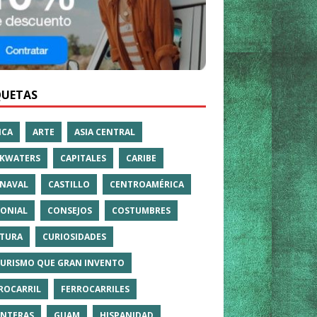
QUETAS
ICA
ARTE
ASIA CENTRAL
KWATERS
CAPITALES
CARIBE
NAVAL
CASTILLO
CENTROAMÉRICA
ONIAL
CONSEJOS
COSTUMBRES
TURA
CURIOSIDADES
TURISMO QUE GRAN INVENTO
ROCARRIL
FERROCARRILES
NTERAS
GUAM
HISPANIDAD