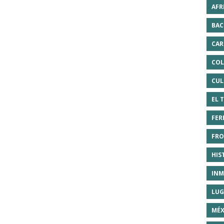
AFR
BAC
CAR
COL
CUL
EL 
FER
FRO
HIS
INM
LUG
MÉX