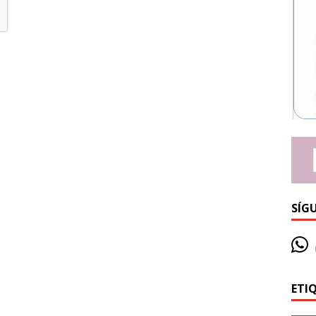
SÍG
ETI