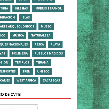
TORIA
IGLESIAS
IMPERIO ESPAÑOL
IGRACIÓN
ISLAS
ARES ARQUEOLÓGICOS
MUSEO
ICO
MÚSICA
NATURALEZA
QUES NACIONALES
PESCA
PLAYA
YAS
POLINESIA
PUEBLOS MÁGICOS
IGIÓN
TEMPLOS
TIJUANA
NSPORTES
TREN
UNESCO
CANES
WEST AFRICA
ZACATECAS
IO DE CVTB