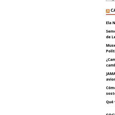
C
Ela 
Semo
de L
Muse
Polí
¿Cam
camb
JAMA
avio
Cómo
sost
Qué 