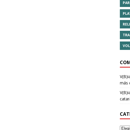
PAR
PLA
REL
TRA
VOL
COM
V(B)i
más 
V(B)i
cata
CAT