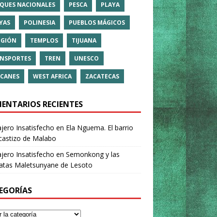
QUES NACIONALES
PESCA
PLAYA
YAS
POLINESIA
PUEBLOS MÁGICOS
IGIÓN
TEMPLOS
TIJUANA
NSPORTES
TREN
UNESCO
CANES
WEST AFRICA
ZACATECAS
ENTARIOS RECIENTES
ajero Insatisfecho
en
Ela Nguema. El barrio
castizo de Malabo
ajero Insatisfecho
en
Semonkong y las
ratas Maletsunyane de Lesoto
EGORÍAS