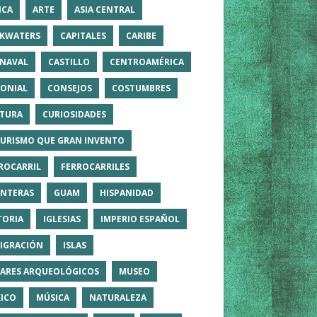
ICA
ARTE
ASIA CENTRAL
KWATERS
CAPITALES
CARIBE
NAVAL
CASTILLO
CENTROAMÉRICA
ONIAL
CONSEJOS
COSTUMBRES
TURA
CURIOSIDADES
TURISMO QUE GRAN INVENTO
ROCARRIL
FERROCARRILES
NTERAS
GUAM
HISPANIDAD
TORIA
IGLESIAS
IMPERIO ESPAÑOL
IGRACIÓN
ISLAS
ARES ARQUEOLÓGICOS
MUSEO
ICO
MÚSICA
NATURALEZA