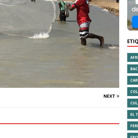
ETI
AFR
BAC
CAR
COL
NEXT
CUL
EL 
FER
FRO