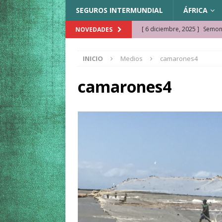
SEGUROS INTERMUNDIAL
ÁFRICA
[ 6 diciembre, 2025 ]
Semonk
NOVEDADES
[ 23 noviembre, 2025 ]
Muse
INICIO
Medios
camarones4
KAZAJISTÁN
[ 22 noviembre, 2025 ]
¿Cam
camarones4
REFLEXIONES VIAJERAS
[ 9 octubre, 2025 ]
JAMAICA. 
[ 27 septiembre, 2025 ]
Cóm
[ 3 agosto, 2025 ]
Qué ver e
[ 15 marzo, 2026 ]
Ela Ngue