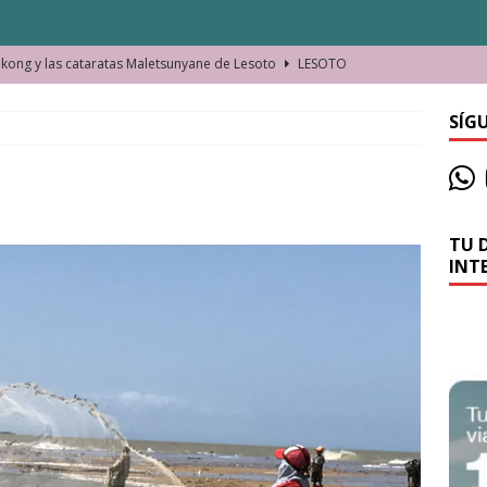
ong y las cataratas Maletsunyane de Lesoto
LESOTO
o de las Víctimas de la Represión Política en Shymkent, Kazajistán
SÍG
bian los lugares que visitamos o cambiamos nosotros?
TU 
La historia de la misteriosa avioneta de la playa
JAMAICA
INT
o moverse en Seychelles de manera sostenible
SEYCHELLES
n Manama. La capital de Baréin
BARÉIN
ma. El barrio más castizo de Malabo
GUINEA ECUATORIAL