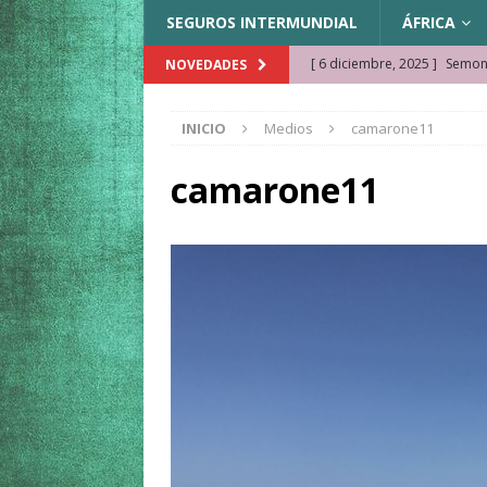
SEGUROS INTERMUNDIAL
ÁFRICA
[ 6 diciembre, 2025 ]
Semonk
NOVEDADES
[ 23 noviembre, 2025 ]
Muse
INICIO
Medios
camarone11
KAZAJISTÁN
[ 22 noviembre, 2025 ]
¿Cam
camarone11
REFLEXIONES VIAJERAS
[ 9 octubre, 2025 ]
JAMAICA. 
[ 27 septiembre, 2025 ]
Cóm
[ 3 agosto, 2025 ]
Qué ver e
[ 15 marzo, 2026 ]
Ela Ngue