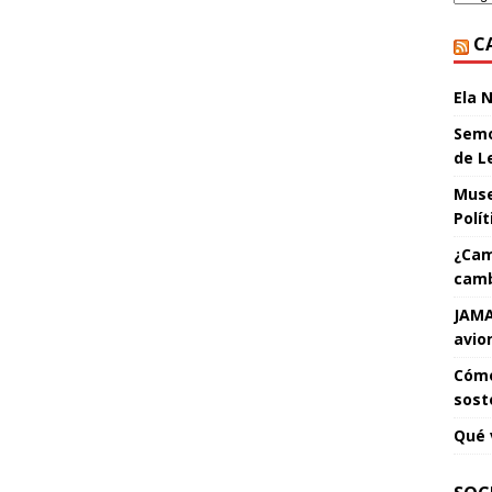
C
Ela 
Semo
de L
Muse
Polí
¿Cam
camb
JAMA
avio
Cómo
sost
Qué 