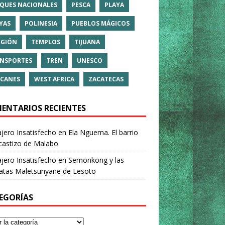
QUES NACIONALES
PESCA
PLAYA
YAS
POLINESIA
PUEBLOS MÁGICOS
IGIÓN
TEMPLOS
TIJUANA
NSPORTES
TREN
UNESCO
CANES
WEST AFRICA
ZACATECAS
ENTARIOS RECIENTES
ajero Insatisfecho
en
Ela Nguema. El barrio
castizo de Malabo
ajero Insatisfecho
en
Semonkong y las
ratas Maletsunyane de Lesoto
EGORÍAS