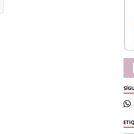
SÍG
ETI