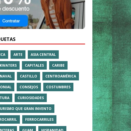
QUETAS
ICA
ARTE
ASIA CENTRAL
KWATERS
CAPITALES
CARIBE
NAVAL
CASTILLO
CENTROAMÉRICA
ONIAL
CONSEJOS
COSTUMBRES
TURA
CURIOSIDADES
TURISMO QUE GRAN INVENTO
ROCARRIL
FERROCARRILES
NTERAS
GUAM
HISPANIDAD