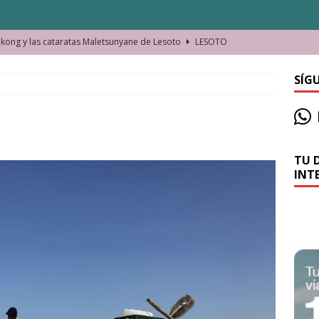
ong y las cataratas Maletsunyane de Lesoto
LESOTO
o de las Víctimas de la Represión Política en Shymkent, Kazajistán
SÍG
bian los lugares que visitamos o cambiamos nosotros?
TU 
La historia de la misteriosa avioneta de la playa
JAMAICA
INT
o moverse en Seychelles de manera sostenible
SEYCHELLES
n Manama. La capital de Baréin
BARÉIN
ma. El barrio más castizo de Malabo
GUINEA ECUATORIAL