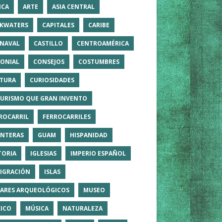
ICA
ARTE
ASIA CENTRAL
KWATERS
CAPITALES
CARIBE
NAVAL
CASTILLO
CENTROAMÉRICA
ONIAL
CONSEJOS
COSTUMBRES
TURA
CURIOSIDADES
TURISMO QUE GRAN INVENTO
ROCARRIL
FERROCARRILES
NTERAS
GUAM
HISPANIDAD
TORIA
IGLESIAS
IMPERIO ESPAÑOL
IGRACIÓN
ISLAS
ARES ARQUEOLÓGICOS
MUSEO
ICO
MÚSICA
NATURALEZA