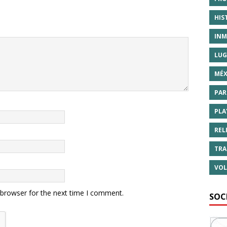
HIS
INM
LUG
MÉX
PAR
PLA
REL
TRA
VOL
 browser for the next time I comment.
SOC