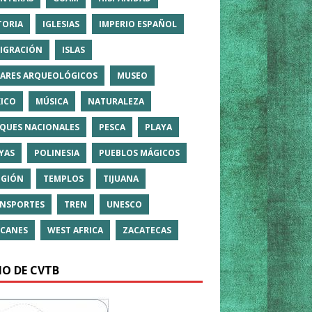
TORIA
IGLESIAS
IMPERIO ESPAÑOL
IGRACIÓN
ISLAS
ARES ARQUEOLÓGICOS
MUSEO
ICO
MÚSICA
NATURALEZA
QUES NACIONALES
PESCA
PLAYA
YAS
POLINESIA
PUEBLOS MÁGICOS
IGIÓN
TEMPLOS
TIJUANA
NSPORTES
TREN
UNESCO
CANES
WEST AFRICA
ZACATECAS
IO DE CVTB