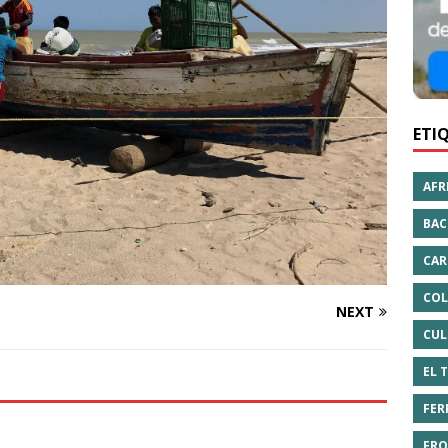
ETI
AFR
BAC
CAR
COL
NEXT
CUL
EL 
FER
FRO