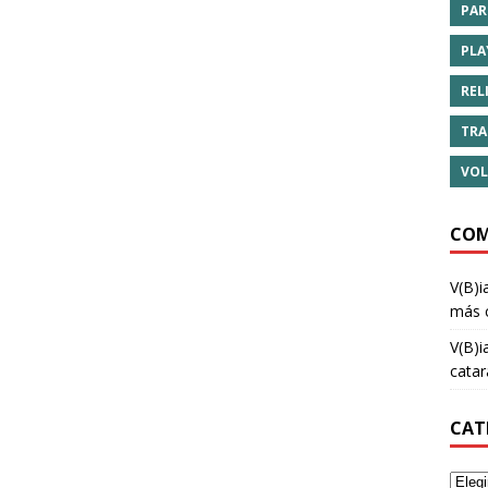
PAR
PLA
REL
TRA
VOL
COM
V(B)i
más 
V(B)i
cata
CAT