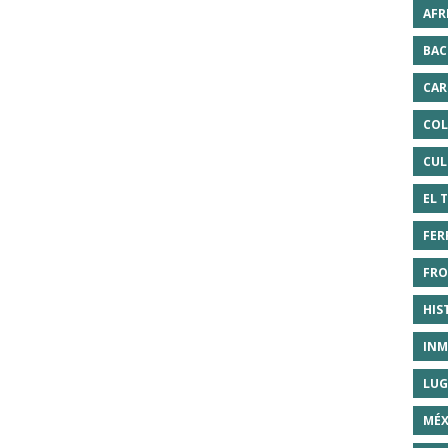
AFR
BAC
CAR
COL
CUL
EL 
FER
FRO
HIS
INM
LUG
MÉX