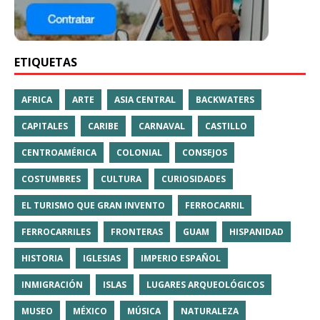
ETIQUETAS
AFRICA
ARTE
ASIA CENTRAL
BACKWATERS
CAPITALES
CARIBE
CARNAVAL
CASTILLO
CENTROAMÉRICA
COLONIAL
CONSEJOS
COSTUMBRES
CULTURA
CURIOSIDADES
EL TURISMO QUE GRAN INVENTO
FERROCARRIL
FERROCARRILES
FRONTERAS
GUAM
HISPANIDAD
HISTORIA
IGLESIAS
IMPERIO ESPAÑOL
INMIGRACIÓN
ISLAS
LUGARES ARQUEOLÓGICOS
MUSEO
MÉXICO
MÚSICA
NATURALEZA