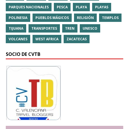
PARQUES NACIONALES
PESCA
PLAYA
PLAYAS
POLINESIA
PUEBLOS MÁGICOS
RELIGIÓN
TEMPLOS
TIJUANA
TRANSPORTES
TREN
UNESCO
VOLCANES
WEST AFRICA
ZACATECAS
SOCIO DE CVTB