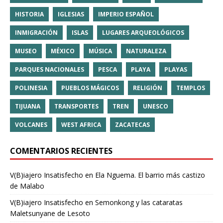
HISTORIA
IGLESIAS
IMPERIO ESPAÑOL
INMIGRACIÓN
ISLAS
LUGARES ARQUEOLÓGICOS
MUSEO
MÉXICO
MÚSICA
NATURALEZA
PARQUES NACIONALES
PESCA
PLAYA
PLAYAS
POLINESIA
PUEBLOS MÁGICOS
RELIGIÓN
TEMPLOS
TIJUANA
TRANSPORTES
TREN
UNESCO
VOLCANES
WEST AFRICA
ZACATECAS
COMENTARIOS RECIENTES
V(B)iajero Insatisfecho
en
Ela Nguema. El barrio más castizo
de Malabo
V(B)iajero Insatisfecho
en
Semonkong y las cataratas
Maletsunyane de Lesoto