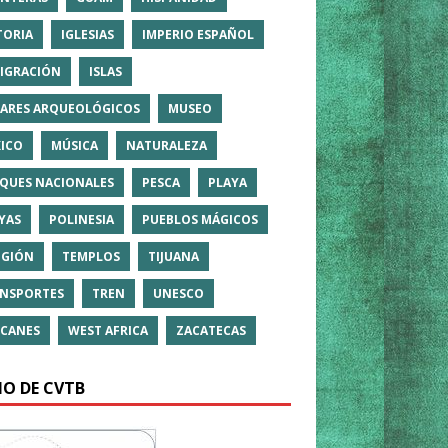
TORIA
IGLESIAS
IMPERIO ESPAÑOL
IGRACIÓN
ISLAS
ARES ARQUEOLÓGICOS
MUSEO
ICO
MÚSICA
NATURALEZA
QUES NACIONALES
PESCA
PLAYA
YAS
POLINESIA
PUEBLOS MÁGICOS
IGIÓN
TEMPLOS
TIJUANA
NSPORTES
TREN
UNESCO
CANES
WEST AFRICA
ZACATECAS
IO DE CVTB