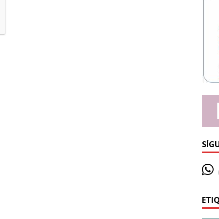
SÍG
ETI