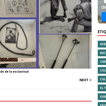
ETI
AFR
BAC
CAR
COL
do de la esclavitud
CUL
NEXT
EL 
FER
FRO