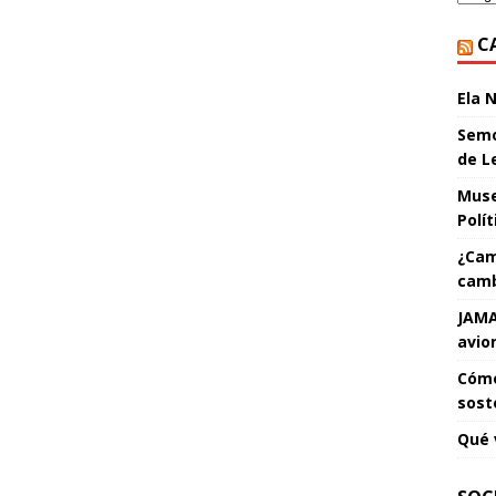
C
Ela 
Semo
de L
Muse
Polí
¿Cam
camb
JAMA
avio
Cómo
sost
Qué 