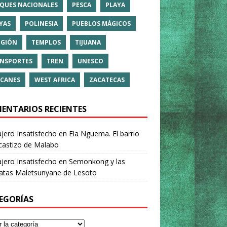
QUES NACIONALES
PESCA
PLAYA
YAS
POLINESIA
PUEBLOS MÁGICOS
IGIÓN
TEMPLOS
TIJUANA
NSPORTES
TREN
UNESCO
CANES
WEST AFRICA
ZACATECAS
ENTARIOS RECIENTES
ajero Insatisfecho
en
Ela Nguema. El barrio
castizo de Malabo
ajero Insatisfecho
en
Semonkong y las
ratas Maletsunyane de Lesoto
EGORÍAS