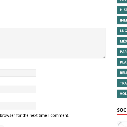
HIS
INM
LUG
MÉX
PAR
PLA
REL
TRA
VOL
SOC
 browser for the next time I comment.