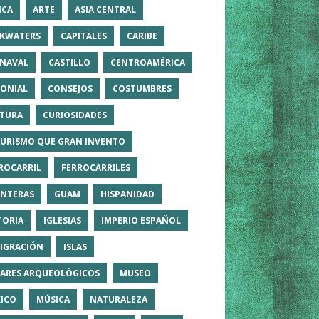
ICA
ARTE
ASIA CENTRAL
KWATERS
CAPITALES
CARIBE
NAVAL
CASTILLO
CENTROAMÉRICA
ONIAL
CONSEJOS
COSTUMBRES
TURA
CURIOSIDADES
TURISMO QUE GRAN INVENTO
ROCARRIL
FERROCARRILES
NTERAS
GUAM
HISPANIDAD
TORIA
IGLESIAS
IMPERIO ESPAÑOL
IGRACIÓN
ISLAS
ARES ARQUEOLÓGICOS
MUSEO
ICO
MÚSICA
NATURALEZA