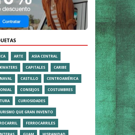
QUETAS
ICA
ARTE
ASIA CENTRAL
KWATERS
CAPITALES
CARIBE
NAVAL
CASTILLO
CENTROAMÉRICA
ONIAL
CONSEJOS
COSTUMBRES
TURA
CURIOSIDADES
TURISMO QUE GRAN INVENTO
ROCARRIL
FERROCARRILES
NTERAS
GUAM
HISPANIDAD