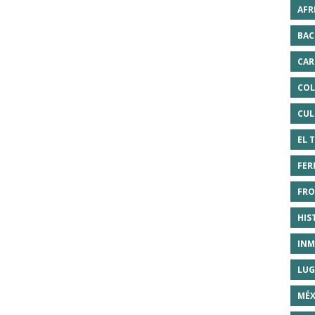
AFR
BAC
CAR
COL
CUL
EL 
FER
FRO
HIS
INM
LUG
MÉX