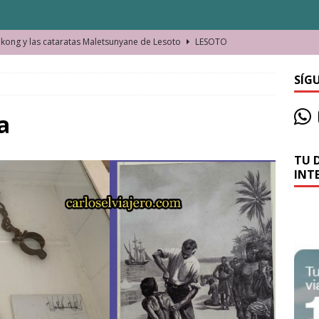
ong y las cataratas Maletsunyane de Lesoto
LESOTO
o de las Víctimas de la Represión Política en Shymkent, Kazajistán
SÍG
bian los lugares que visitamos o cambiamos nosotros?
a
TU 
La historia de la misteriosa avioneta de la playa
JAMAICA
INT
o moverse en Seychelles de manera sostenible
SEYCHELLES
n Manama. La capital de Baréin
BARÉIN
ma. El barrio más castizo de Malabo
GUINEA ECUATORIAL