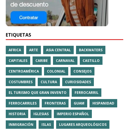
ETIQUETAS
AFRICA
ARTE
ASIA CENTRAL
BACKWATERS
CAPITALES
CARIBE
CARNAVAL
CASTILLO
CENTROAMÉRICA
COLONIAL
CONSEJOS
COSTUMBRES
CULTURA
CURIOSIDADES
EL TURISMO QUE GRAN INVENTO
FERROCARRIL
FERROCARRILES
FRONTERAS
GUAM
HISPANIDAD
HISTORIA
IGLESIAS
IMPERIO ESPAÑOL
INMIGRACIÓN
ISLAS
LUGARES ARQUEOLÓGICOS