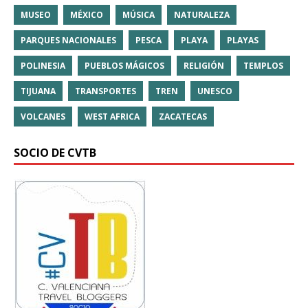
MUSEO
MÉXICO
MÚSICA
NATURALEZA
PARQUES NACIONALES
PESCA
PLAYA
PLAYAS
POLINESIA
PUEBLOS MÁGICOS
RELIGIÓN
TEMPLOS
TIJUANA
TRANSPORTES
TREN
UNESCO
VOLCANES
WEST AFRICA
ZACATECAS
SOCIO DE CVTB