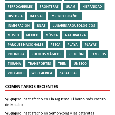
FERROCARRILES
FRONTERAS
GUAM
HISPANIDAD
HISTORIA
IGLESIAS
IMPERIO ESPAÑOL
INMIGRACIÓN
ISLAS
LUGARES ARQUEOLÓGICOS
MUSEO
MÉXICO
MÚSICA
NATURALEZA
PARQUES NACIONALES
PESCA
PLAYA
PLAYAS
POLINESIA
PUEBLOS MÁGICOS
RELIGIÓN
TEMPLOS
TIJUANA
TRANSPORTES
TREN
UNESCO
VOLCANES
WEST AFRICA
ZACATECAS
COMENTARIOS RECIENTES
V(B)iajero Insatisfecho
en
Ela Nguema. El barrio más castizo
de Malabo
V(B)iajero Insatisfecho
en
Semonkong y las cataratas