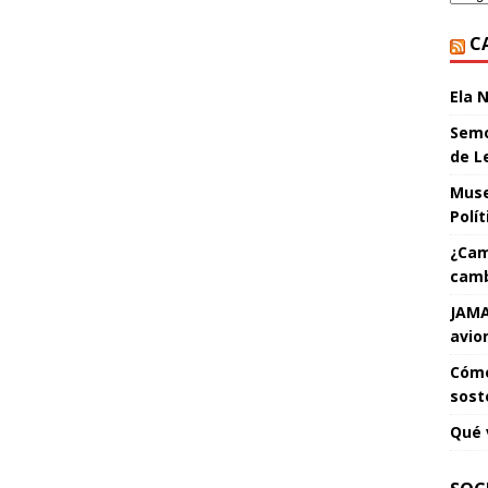
C
Ela 
Semo
de L
Muse
Polí
¿Cam
camb
JAMA
avio
Cómo
sost
Qué 