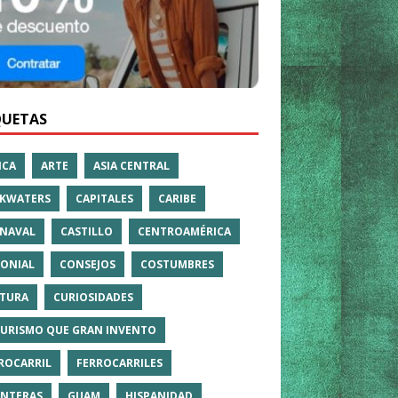
QUETAS
ICA
ARTE
ASIA CENTRAL
KWATERS
CAPITALES
CARIBE
NAVAL
CASTILLO
CENTROAMÉRICA
ONIAL
CONSEJOS
COSTUMBRES
TURA
CURIOSIDADES
TURISMO QUE GRAN INVENTO
ROCARRIL
FERROCARRILES
NTERAS
GUAM
HISPANIDAD