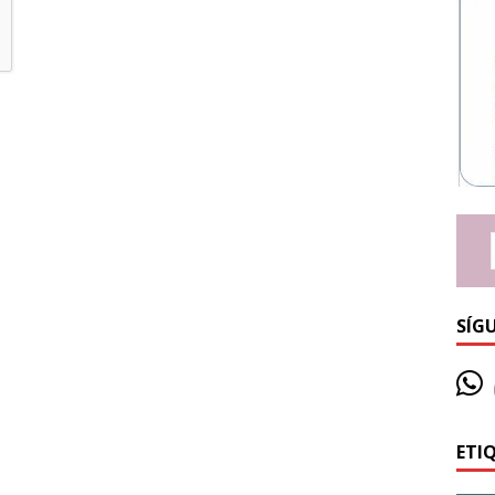
SÍG
ETI