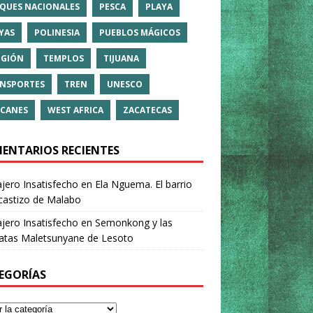
QUES NACIONALES
PESCA
PLAYA
YAS
POLINESIA
PUEBLOS MÁGICOS
IGIÓN
TEMPLOS
TIJUANA
NSPORTES
TREN
UNESCO
CANES
WEST AFRICA
ZACATECAS
ENTARIOS RECIENTES
ajero Insatisfecho
en
Ela Nguema. El barrio
castizo de Malabo
ajero Insatisfecho
en
Semonkong y las
ratas Maletsunyane de Lesoto
EGORÍAS