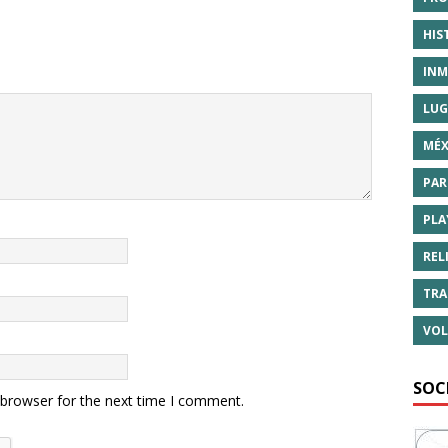
HIS
INM
LUG
MÉX
PAR
PLA
REL
TRA
VOL
SOC
 browser for the next time I comment.