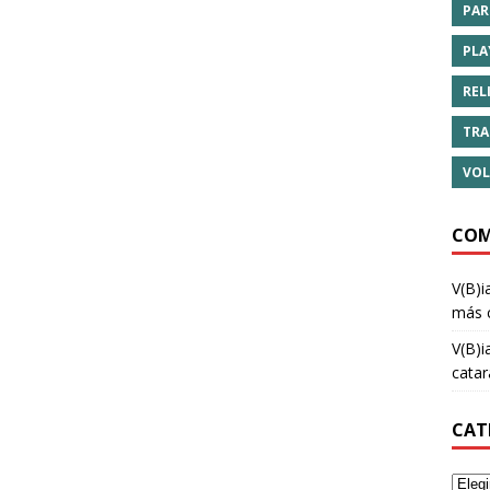
PAR
PLA
REL
TRA
VOL
COM
V(B)i
más 
V(B)i
cata
CAT