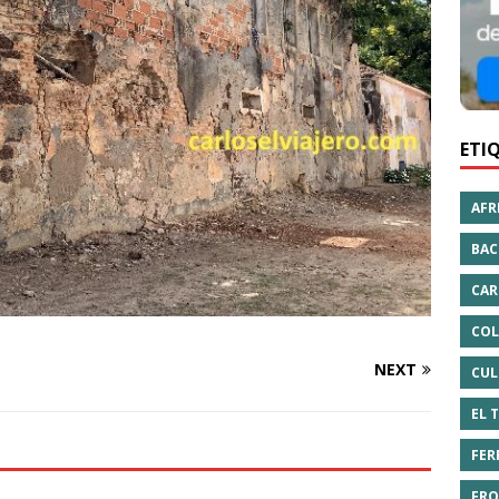
ETI
AFR
BAC
CAR
COL
NEXT
CUL
EL 
FER
FRO