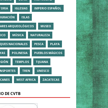
TORIA
IGLESIAS
IMPERIO ESPAÑOL
IGRACIÓN
ISLAS
ARES ARQUEOLÓGICOS
MUSEO
ICO
MÚSICA
NATURALEZA
QUES NACIONALES
PESCA
PLAYA
YAS
POLINESIA
PUEBLOS MÁGICOS
IGIÓN
TEMPLOS
TIJUANA
NSPORTES
TREN
UNESCO
CANES
WEST AFRICA
ZACATECAS
IO DE CVTB