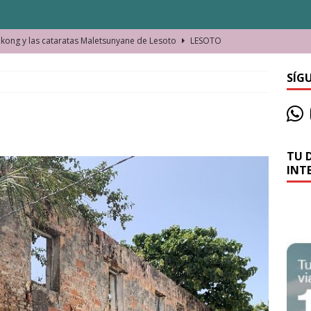
ong y las cataratas Maletsunyane de Lesoto
LESOTO
o de las Víctimas de la Represión Política en Shymkent, Kazajistán
SÍG
bian los lugares que visitamos o cambiamos nosotros?
TU 
La historia de la misteriosa avioneta de la playa
JAMAICA
INT
o moverse en Seychelles de manera sostenible
SEYCHELLES
n Manama. La capital de Baréin
BARÉIN
ma. El barrio más castizo de Malabo
GUINEA ECUATORIAL