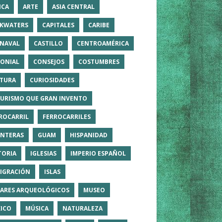
ICA
ARTE
ASIA CENTRAL
KWATERS
CAPITALES
CARIBE
NAVAL
CASTILLO
CENTROAMÉRICA
ONIAL
CONSEJOS
COSTUMBRES
TURA
CURIOSIDADES
TURISMO QUE GRAN INVENTO
ROCARRIL
FERROCARRILES
NTERAS
GUAM
HISPANIDAD
TORIA
IGLESIAS
IMPERIO ESPAÑOL
IGRACIÓN
ISLAS
ARES ARQUEOLÓGICOS
MUSEO
ICO
MÚSICA
NATURALEZA