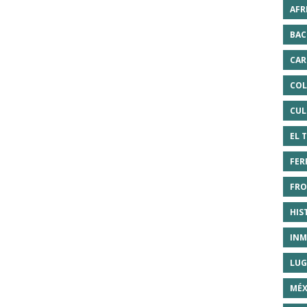
AFR
BAC
CAR
COL
CUL
EL 
FER
FRO
HIS
INM
LUG
MÉX