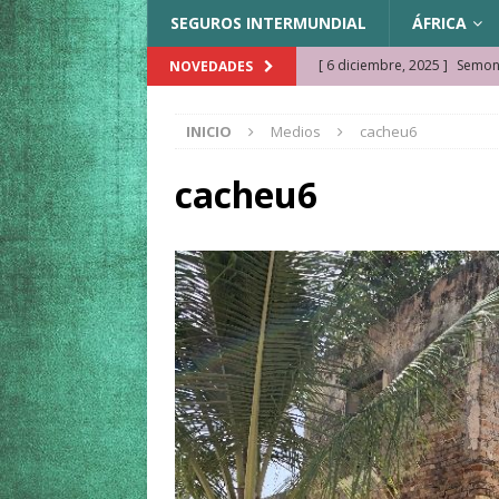
SEGUROS INTERMUNDIAL
ÁFRICA
[ 6 diciembre, 2025 ]
Semonk
NOVEDADES
[ 23 noviembre, 2025 ]
Muse
INICIO
Medios
cacheu6
KAZAJISTÁN
[ 22 noviembre, 2025 ]
¿Cam
cacheu6
REFLEXIONES VIAJERAS
[ 9 octubre, 2025 ]
JAMAICA. 
[ 27 septiembre, 2025 ]
Cóm
[ 3 agosto, 2025 ]
Qué ver e
[ 15 marzo, 2026 ]
Ela Ngue