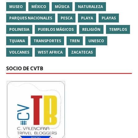
MUSEO
MÉXICO
MÚSICA
NATURALEZA
PARQUES NACIONALES
PESCA
PLAYA
PLAYAS
POLINESIA
PUEBLOS MÁGICOS
RELIGIÓN
TEMPLOS
TIJUANA
TRANSPORTES
TREN
UNESCO
VOLCANES
WEST AFRICA
ZACATECAS
SOCIO DE CVTB