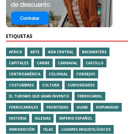
ETIQUETAS
AFRICA
ARTE
ASIA CENTRAL
BACKWATERS
CAPITALES
CARIBE
CARNAVAL
CASTILLO
CENTROAMÉRICA
COLONIAL
CONSEJOS
COSTUMBRES
CULTURA
CURIOSIDADES
EL TURISMO QUE GRAN INVENTO
FERROCARRIL
FERROCARRILES
FRONTERAS
GUAM
HISPANIDAD
HISTORIA
IGLESIAS
IMPERIO ESPAÑOL
INMIGRACIÓN
ISLAS
LUGARES ARQUEOLÓGICOS