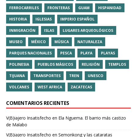
FERROCARRILES
FRONTERAS
GUAM
HISPANIDAD
HISTORIA
IGLESIAS
IMPERIO ESPAÑOL
INMIGRACIÓN
ISLAS
LUGARES ARQUEOLÓGICOS
MUSEO
MÉXICO
MÚSICA
NATURALEZA
PARQUES NACIONALES
PESCA
PLAYA
PLAYAS
POLINESIA
PUEBLOS MÁGICOS
RELIGIÓN
TEMPLOS
TIJUANA
TRANSPORTES
TREN
UNESCO
VOLCANES
WEST AFRICA
ZACATECAS
COMENTARIOS RECIENTES
V(B)iajero Insatisfecho
en
Ela Nguema. El barrio más castizo
de Malabo
V(B)iajero Insatisfecho
en
Semonkong y las cataratas