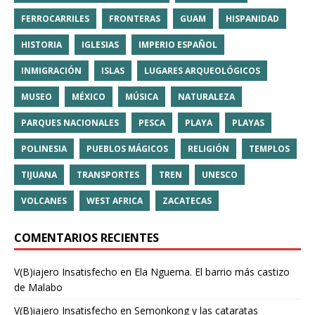
FERROCARRILES
FRONTERAS
GUAM
HISPANIDAD
HISTORIA
IGLESIAS
IMPERIO ESPAÑOL
INMIGRACIÓN
ISLAS
LUGARES ARQUEOLÓGICOS
MUSEO
MÉXICO
MÚSICA
NATURALEZA
PARQUES NACIONALES
PESCA
PLAYA
PLAYAS
POLINESIA
PUEBLOS MÁGICOS
RELIGIÓN
TEMPLOS
TIJUANA
TRANSPORTES
TREN
UNESCO
VOLCANES
WEST AFRICA
ZACATECAS
COMENTARIOS RECIENTES
V(B)iajero Insatisfecho
en
Ela Nguema. El barrio más castizo
de Malabo
V(B)iajero Insatisfecho
en
Semonkong y las cataratas