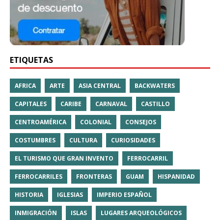
ETIQUETAS
AFRICA
ARTE
ASIA CENTRAL
BACKWATERS
CAPITALES
CARIBE
CARNAVAL
CASTILLO
CENTROAMÉRICA
COLONIAL
CONSEJOS
COSTUMBRES
CULTURA
CURIOSIDADES
EL TURISMO QUE GRAN INVENTO
FERROCARRIL
FERROCARRILES
FRONTERAS
GUAM
HISPANIDAD
HISTORIA
IGLESIAS
IMPERIO ESPAÑOL
INMIGRACIÓN
ISLAS
LUGARES ARQUEOLÓGICOS