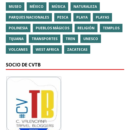
MUSEO
MÉXICO
MÚSICA
NATURALEZA
PARQUES NACIONALES
PESCA
PLAYA
PLAYAS
POLINESIA
PUEBLOS MÁGICOS
RELIGIÓN
TEMPLOS
TIJUANA
TRANSPORTES
TREN
UNESCO
VOLCANES
WEST AFRICA
ZACATECAS
SOCIO DE CVTB