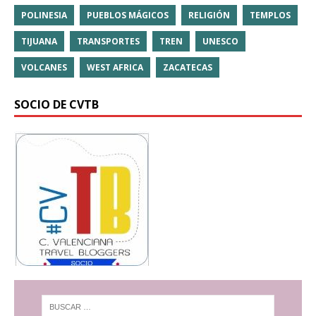
POLINESIA
PUEBLOS MÁGICOS
RELIGIÓN
TEMPLOS
TIJUANA
TRANSPORTES
TREN
UNESCO
VOLCANES
WEST AFRICA
ZACATECAS
SOCIO DE CVTB