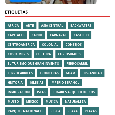
ETIQUETAS
AFRICA
ARTE
ASIA CENTRAL
BACKWATERS
CAPITALES
CARIBE
CARNAVAL
CASTILLO
CENTROAMÉRICA
COLONIAL
CONSEJOS
COSTUMBRES
CULTURA
CURIOSIDADES
EL TURISMO QUE GRAN INVENTO
FERROCARRIL
FERROCARRILES
FRONTERAS
GUAM
HISPANIDAD
HISTORIA
IGLESIAS
IMPERIO ESPAÑOL
INMIGRACIÓN
ISLAS
LUGARES ARQUEOLÓGICOS
MUSEO
MÉXICO
MÚSICA
NATURALEZA
PARQUES NACIONALES
PESCA
PLAYA
PLAYAS