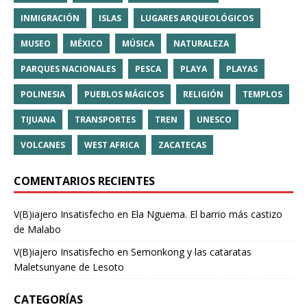
INMIGRACIÓN
ISLAS
LUGARES ARQUEOLÓGICOS
MUSEO
MÉXICO
MÚSICA
NATURALEZA
PARQUES NACIONALES
PESCA
PLAYA
PLAYAS
POLINESIA
PUEBLOS MÁGICOS
RELIGIÓN
TEMPLOS
TIJUANA
TRANSPORTES
TREN
UNESCO
VOLCANES
WEST AFRICA
ZACATECAS
COMENTARIOS RECIENTES
V(B)iajero Insatisfecho
en
Ela Nguema. El barrio más castizo
de Malabo
V(B)iajero Insatisfecho
en
Semonkong y las cataratas
Maletsunyane de Lesoto
CATEGORÍAS