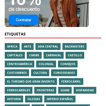
ETIQUETAS
AFRICA
ARTE
ASIA CENTRAL
BACKWATERS
CAPITALES
CARIBE
CARNAVAL
CASTILLO
CENTROAMÉRICA
COLONIAL
CONSEJOS
COSTUMBRES
CULTURA
CURIOSIDADES
EL TURISMO QUE GRAN INVENTO
FERROCARRIL
FERROCARRILES
FRONTERAS
GUAM
HISPANIDAD
HISTORIA
IGLESIAS
IMPERIO ESPAÑOL