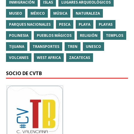
INMIGRACIÓN
ISLAS
LUGARES ARQUEOLÓGICOS
MUSEO
MÉXICO
MÚSICA
NATURALEZA
PARQUES NACIONALES
PESCA
PLAYA
PLAYAS
POLINESIA
PUEBLOS MÁGICOS
RELIGIÓN
TEMPLOS
TIJUANA
TRANSPORTES
TREN
UNESCO
VOLCANES
WEST AFRICA
ZACATECAS
SOCIO DE CVTB