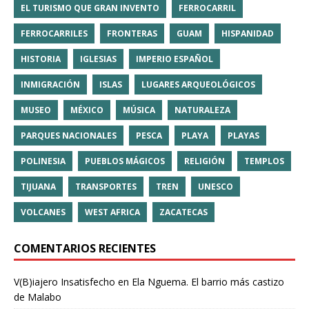
EL TURISMO QUE GRAN INVENTO
FERROCARRIL
FERROCARRILES
FRONTERAS
GUAM
HISPANIDAD
HISTORIA
IGLESIAS
IMPERIO ESPAÑOL
INMIGRACIÓN
ISLAS
LUGARES ARQUEOLÓGICOS
MUSEO
MÉXICO
MÚSICA
NATURALEZA
PARQUES NACIONALES
PESCA
PLAYA
PLAYAS
POLINESIA
PUEBLOS MÁGICOS
RELIGIÓN
TEMPLOS
TIJUANA
TRANSPORTES
TREN
UNESCO
VOLCANES
WEST AFRICA
ZACATECAS
COMENTARIOS RECIENTES
V(B)iajero Insatisfecho
en
Ela Nguema. El barrio más castizo
de Malabo