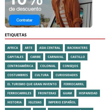
ETIQUETAS
AFRICA
ARTE
ASIA CENTRAL
BACKWATERS
CAPITALES
CARIBE
CARNAVAL
CASTILLO
CENTROAMÉRICA
COLONIAL
CONSEJOS
COSTUMBRES
CULTURA
CURIOSIDADES
EL TURISMO QUE GRAN INVENTO
FERROCARRIL
FERROCARRILES
FRONTERAS
GUAM
HISPANIDAD
HISTORIA
IGLESIAS
IMPERIO ESPAÑOL