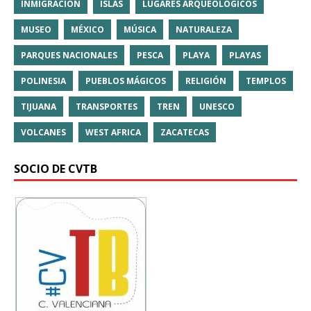
INMIGRACIÓN
ISLAS
LUGARES ARQUEOLÓGICOS
MUSEO
MÉXICO
MÚSICA
NATURALEZA
PARQUES NACIONALES
PESCA
PLAYA
PLAYAS
POLINESIA
PUEBLOS MÁGICOS
RELIGIÓN
TEMPLOS
TIJUANA
TRANSPORTES
TREN
UNESCO
VOLCANES
WEST AFRICA
ZACATECAS
SOCIO DE CVTB