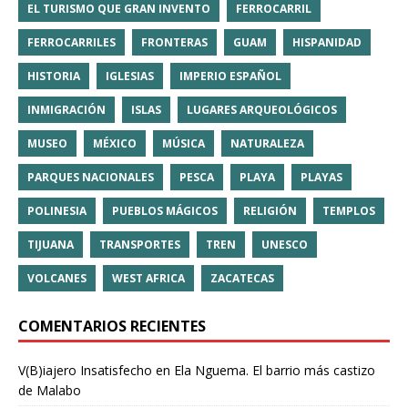
EL TURISMO QUE GRAN INVENTO
FERROCARRIL
FERROCARRILES
FRONTERAS
GUAM
HISPANIDAD
HISTORIA
IGLESIAS
IMPERIO ESPAÑOL
INMIGRACIÓN
ISLAS
LUGARES ARQUEOLÓGICOS
MUSEO
MÉXICO
MÚSICA
NATURALEZA
PARQUES NACIONALES
PESCA
PLAYA
PLAYAS
POLINESIA
PUEBLOS MÁGICOS
RELIGIÓN
TEMPLOS
TIJUANA
TRANSPORTES
TREN
UNESCO
VOLCANES
WEST AFRICA
ZACATECAS
COMENTARIOS RECIENTES
V(B)iajero Insatisfecho
en
Ela Nguema. El barrio más castizo
de Malabo