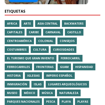
ETIQUETAS
AFRICA
ARTE
ASIA CENTRAL
BACKWATERS
CAPITALES
CARIBE
CARNAVAL
CASTILLO
CENTROAMÉRICA
COLONIAL
CONSEJOS
COSTUMBRES
CULTURA
CURIOSIDADES
EL TURISMO QUE GRAN INVENTO
FERROCARRIL
FERROCARRILES
FRONTERAS
GUAM
HISPANIDAD
HISTORIA
IGLESIAS
IMPERIO ESPAÑOL
INMIGRACIÓN
ISLAS
LUGARES ARQUEOLÓGICOS
MUSEO
MÉXICO
MÚSICA
NATURALEZA
PARQUES NACIONALES
PESCA
PLAYA
PLAYAS