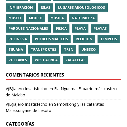
INMIGRACIÓN
ISLAS
LUGARES ARQUEOLÓGICOS
MUSEO
MÉXICO
MÚSICA
NATURALEZA
PARQUES NACIONALES
PESCA
PLAYA
PLAYAS
POLINESIA
PUEBLOS MÁGICOS
RELIGIÓN
TEMPLOS
TIJUANA
TRANSPORTES
TREN
UNESCO
VOLCANES
WEST AFRICA
ZACATECAS
COMENTARIOS RECIENTES
V(B)iajero Insatisfecho
en
Ela Nguema. El barrio más castizo
de Malabo
V(B)iajero Insatisfecho
en
Semonkong y las cataratas
Maletsunyane de Lesoto
CATEGORÍAS