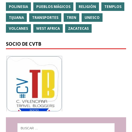
POLINESIA
PUEBLOS MÁGICOS
RELIGIÓN
TEMPLOS
TIJUANA
TRANSPORTES
TREN
UNESCO
VOLCANES
WEST AFRICA
ZACATECAS
SOCIO DE CVTB