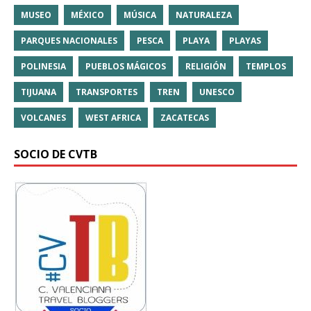
MUSEO
MÉXICO
MÚSICA
NATURALEZA
PARQUES NACIONALES
PESCA
PLAYA
PLAYAS
POLINESIA
PUEBLOS MÁGICOS
RELIGIÓN
TEMPLOS
TIJUANA
TRANSPORTES
TREN
UNESCO
VOLCANES
WEST AFRICA
ZACATECAS
SOCIO DE CVTB