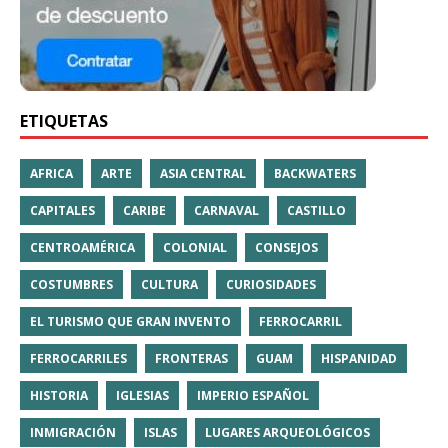
ETIQUETAS
AFRICA
ARTE
ASIA CENTRAL
BACKWATERS
CAPITALES
CARIBE
CARNAVAL
CASTILLO
CENTROAMÉRICA
COLONIAL
CONSEJOS
COSTUMBRES
CULTURA
CURIOSIDADES
EL TURISMO QUE GRAN INVENTO
FERROCARRIL
FERROCARRILES
FRONTERAS
GUAM
HISPANIDAD
HISTORIA
IGLESIAS
IMPERIO ESPAÑOL
INMIGRACIÓN
ISLAS
LUGARES ARQUEOLÓGICOS