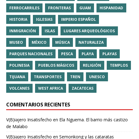
FERROCARRILES
FRONTERAS
GUAM
HISPANIDAD
HISTORIA
IGLESIAS
IMPERIO ESPAÑOL
INMIGRACIÓN
ISLAS
LUGARES ARQUEOLÓGICOS
MUSEO
MÉXICO
MÚSICA
NATURALEZA
PARQUES NACIONALES
PESCA
PLAYA
PLAYAS
POLINESIA
PUEBLOS MÁGICOS
RELIGIÓN
TEMPLOS
TIJUANA
TRANSPORTES
TREN
UNESCO
VOLCANES
WEST AFRICA
ZACATECAS
COMENTARIOS RECIENTES
V(B)iajero Insatisfecho
en
Ela Nguema. El barrio más castizo
de Malabo
V(B)iajero Insatisfecho
en
Semonkong y las cataratas