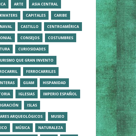
ICA
ARTE
ASIA CENTRAL
KWATERS
CAPITALES
CARIBE
NAVAL
CASTILLO
CENTROAMÉRICA
ONIAL
CONSEJOS
COSTUMBRES
TURA
CURIOSIDADES
TURISMO QUE GRAN INVENTO
ROCARRIL
FERROCARRILES
NTERAS
GUAM
HISPANIDAD
TORIA
IGLESIAS
IMPERIO ESPAÑOL
IGRACIÓN
ISLAS
ARES ARQUEOLÓGICOS
MUSEO
ICO
MÚSICA
NATURALEZA