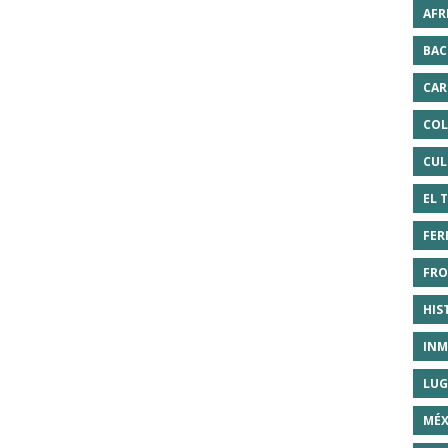
AFR
BAC
CAR
COL
CUL
EL 
FER
FRO
HIS
INM
LUG
MÉX