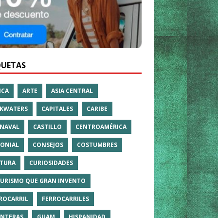
QUETAS
ICA
ARTE
ASIA CENTRAL
KWATERS
CAPITALES
CARIBE
NAVAL
CASTILLO
CENTROAMÉRICA
ONIAL
CONSEJOS
COSTUMBRES
TURA
CURIOSIDADES
TURISMO QUE GRAN INVENTO
ROCARRIL
FERROCARRILES
NTERAS
GUAM
HISPANIDAD