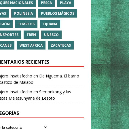
QUES NACIONALES
PESCA
PLAYA
YAS
POLINESIA
PUEBLOS MÁGICOS
IGIÓN
TEMPLOS
TIJUANA
NSPORTES
TREN
UNESCO
CANES
WEST AFRICA
ZACATECAS
ENTARIOS RECIENTES
ajero Insatisfecho
en
Ela Nguema. El barrio
castizo de Malabo
ajero Insatisfecho
en
Semonkong y las
ratas Maletsunyane de Lesoto
EGORÍAS