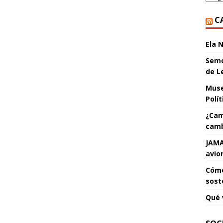
C
Ela 
Semo
de L
Muse
Polí
¿Cam
camb
JAMA
avio
Cómo
sost
Qué 