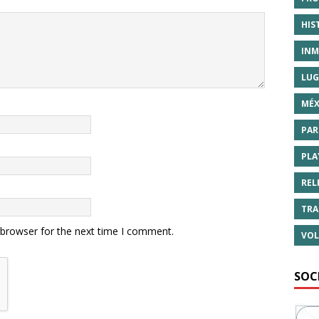
HIS
INM
LUG
MÉX
PAR
PLA
REL
TRA
 browser for the next time I comment.
VOL
SOC