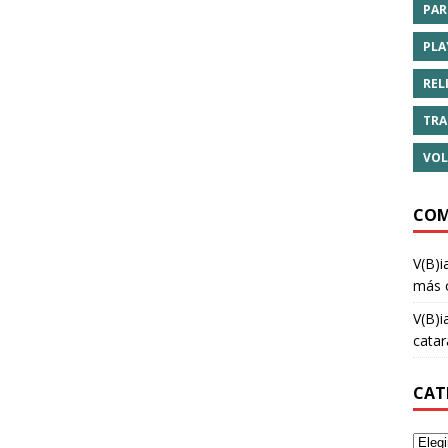
PAR
PLA
REL
TRA
VOL
COM
V(B)i
más 
V(B)i
cata
CAT