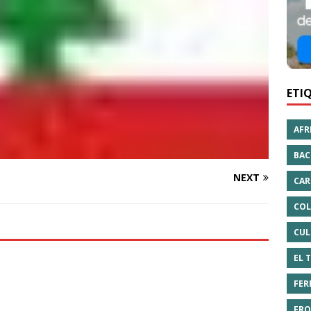
ETI
AFR
BAC
NEXT
CAR
COL
CUL
EL 
FER
FRO