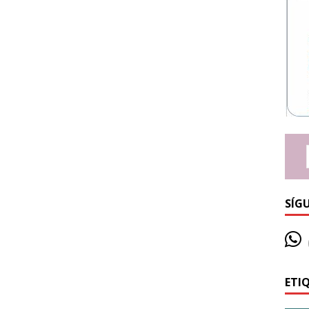
SÍG
ETI