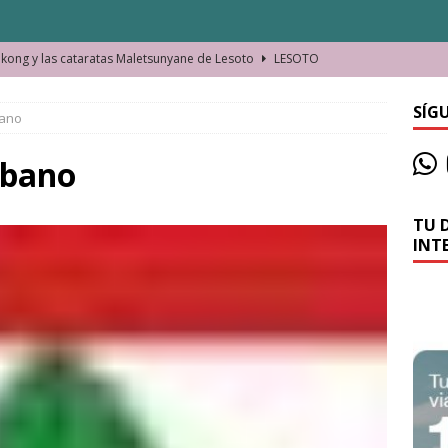
o de las Víctimas de la Represión Política en Shymkent, Kazajistán
SÍG
ano
bian los lugares que visitamos o cambiamos nosotros?
Dbano
La historia de la misteriosa avioneta de la playa
JAMAICA
TU 
o moverse en Seychelles de manera sostenible
SEYCHELLES
INT
n Manama. La capital de Baréin
BARÉIN
ma. El barrio más castizo de Malabo
GUINEA ECUATORIAL
ong y las cataratas Maletsunyane de Lesoto
LESOTO