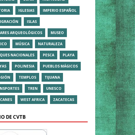
TORIA
IGLESIAS
IMPERIO ESPAÑOL
IGRACIÓN
ISLAS
ARES ARQUEOLÓGICOS
MUSEO
ICO
MÚSICA
NATURALEZA
QUES NACIONALES
PESCA
PLAYA
YAS
POLINESIA
PUEBLOS MÁGICOS
IGIÓN
TEMPLOS
TIJUANA
NSPORTES
TREN
UNESCO
CANES
WEST AFRICA
ZACATECAS
IO DE CVTB