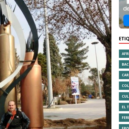
ETI
AFR
BAC
CAR
COL
CUL
EL 
FER
FRO