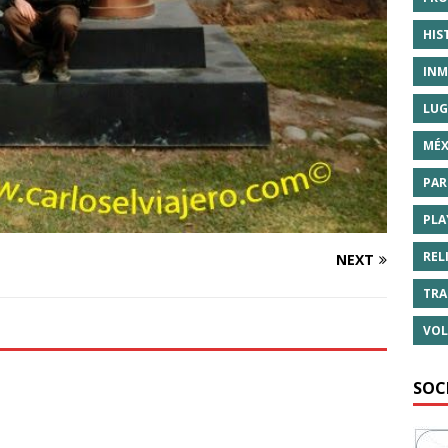
HIS
INM
LUG
MÉX
PAR
PLA
REL
NEXT
TRA
VOL
SOC