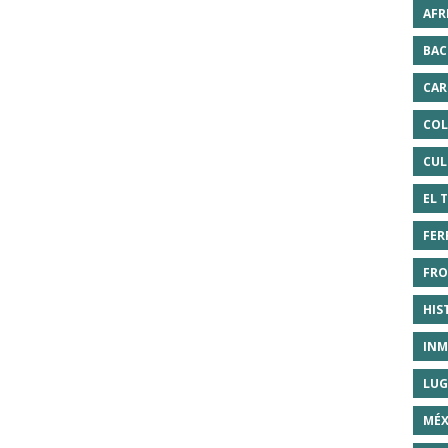
AFR
BAC
CAR
COL
CUL
EL 
FER
FRO
HIS
INM
LUG
MÉX