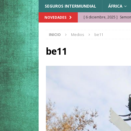
SEGUROS INTERMUNDIAL
ÁFRICA
[ 6 diciembre, 2025 ]
Semonk
NOVEDADES
[ 23 noviembre, 2025 ]
Muse
INICIO
Medios
be11
KAZAJISTÁN
[ 22 noviembre, 2025 ]
¿Cam
be11
REFLEXIONES VIAJERAS
[ 9 octubre, 2025 ]
JAMAICA. 
[ 27 septiembre, 2025 ]
Cóm
[ 3 agosto, 2025 ]
Qué ver e
[ 15 marzo, 2026 ]
Ela Ngue