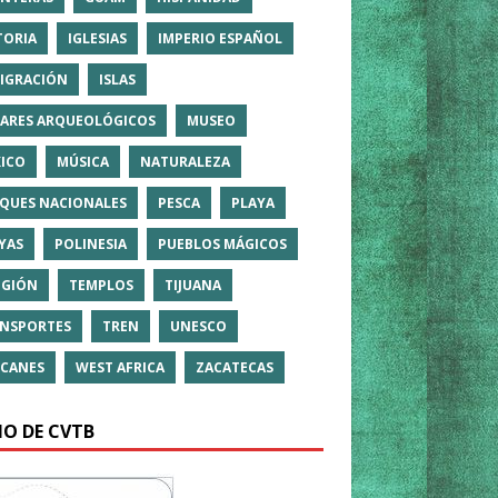
TORIA
IGLESIAS
IMPERIO ESPAÑOL
IGRACIÓN
ISLAS
ARES ARQUEOLÓGICOS
MUSEO
ICO
MÚSICA
NATURALEZA
QUES NACIONALES
PESCA
PLAYA
YAS
POLINESIA
PUEBLOS MÁGICOS
IGIÓN
TEMPLOS
TIJUANA
NSPORTES
TREN
UNESCO
CANES
WEST AFRICA
ZACATECAS
IO DE CVTB