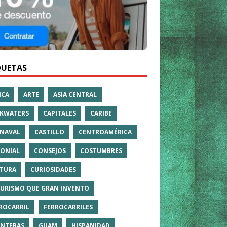
QUETAS
ICA
ARTE
ASIA CENTRAL
KWATERS
CAPITALES
CARIBE
NAVAL
CASTILLO
CENTROAMÉRICA
ONIAL
CONSEJOS
COSTUMBRES
TURA
CURIOSIDADES
TURISMO QUE GRAN INVENTO
ROCARRIL
FERROCARRILES
NTERAS
GUAM
HISPANIDAD