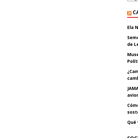
C
Ela 
Semo
de L
Muse
Polí
¿Cam
camb
JAMA
avio
Cómo
sost
Qué 