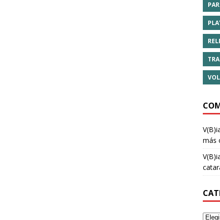
PAR
PLA
REL
TRA
VOL
COM
V(B)i
más 
V(B)i
cata
CAT