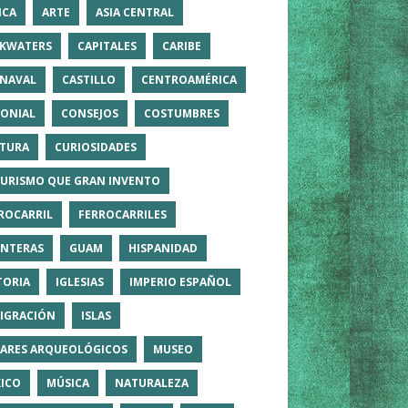
ICA
ARTE
ASIA CENTRAL
KWATERS
CAPITALES
CARIBE
NAVAL
CASTILLO
CENTROAMÉRICA
ONIAL
CONSEJOS
COSTUMBRES
TURA
CURIOSIDADES
TURISMO QUE GRAN INVENTO
ROCARRIL
FERROCARRILES
NTERAS
GUAM
HISPANIDAD
TORIA
IGLESIAS
IMPERIO ESPAÑOL
IGRACIÓN
ISLAS
ARES ARQUEOLÓGICOS
MUSEO
ICO
MÚSICA
NATURALEZA