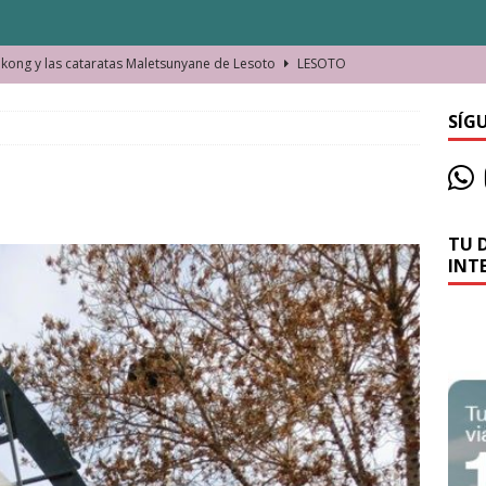
ong y las cataratas Maletsunyane de Lesoto
LESOTO
o de las Víctimas de la Represión Política en Shymkent, Kazajistán
SÍG
bian los lugares que visitamos o cambiamos nosotros?
TU 
La historia de la misteriosa avioneta de la playa
JAMAICA
INT
o moverse en Seychelles de manera sostenible
SEYCHELLES
n Manama. La capital de Baréin
BARÉIN
ma. El barrio más castizo de Malabo
GUINEA ECUATORIAL