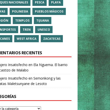
QUES NACIONALES
PESCA
PLAYA
YAS
POLINESIA
PUEBLOS MÁGICOS
IGIÓN
TEMPLOS
TIJUANA
NSPORTES
TREN
UNESCO
CANES
WEST AFRICA
ZACATECAS
ENTARIOS RECIENTES
ajero Insatisfecho
en
Ela Nguema. El barrio
castizo de Malabo
ajero Insatisfecho
en
Semonkong y las
ratas Maletsunyane de Lesoto
EGORÍAS