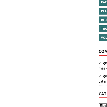
PAR
PLA
REL
TRA
VOL
COM
V(B)i
más 
V(B)i
cata
CAT