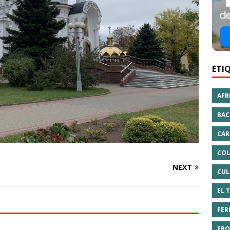
ETI
AFR
BAC
CAR
COL
NEXT
CUL
EL 
FER
FRO