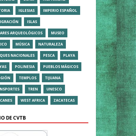
TORIA
IGLESIAS
IMPERIO ESPAÑOL
IGRACIÓN
ISLAS
ARES ARQUEOLÓGICOS
MUSEO
ICO
MÚSICA
NATURALEZA
QUES NACIONALES
PESCA
PLAYA
YAS
POLINESIA
PUEBLOS MÁGICOS
IGIÓN
TEMPLOS
TIJUANA
NSPORTES
TREN
UNESCO
CANES
WEST AFRICA
ZACATECAS
IO DE CVTB