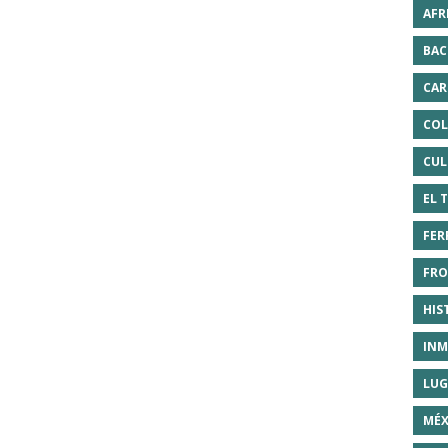
AFR
BAC
CAR
COL
CUL
EL 
FER
FRO
HIS
INM
LUG
MÉX