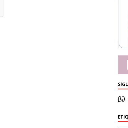
SÍG
ETI