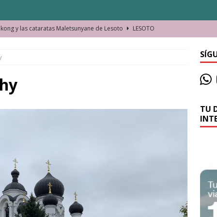
ong y las cataratas Maletsunyane de Lesoto
LESOTO
o de las Víctimas de la Represión Política en Shymkent, Kazajistán
SÍG
y
bian los lugares que visitamos o cambiamos nosotros?
chy
TU 
La historia de la misteriosa avioneta de la playa
JAMAICA
INT
o moverse en Seychelles de manera sostenible
SEYCHELLES
n Manama. La capital de Baréin
BARÉIN
ma. El barrio más castizo de Malabo
GUINEA ECUATORIAL