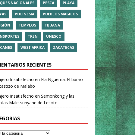
QUES NACIONALES
PESCA
PLAYA
YAS
POLINESIA
PUEBLOS MÁGICOS
IGIÓN
TEMPLOS
TIJUANA
NSPORTES
TREN
UNESCO
CANES
WEST AFRICA
ZACATECAS
ENTARIOS RECIENTES
ajero Insatisfecho
en
Ela Nguema. El barrio
castizo de Malabo
ajero Insatisfecho
en
Semonkong y las
ratas Maletsunyane de Lesoto
EGORÍAS