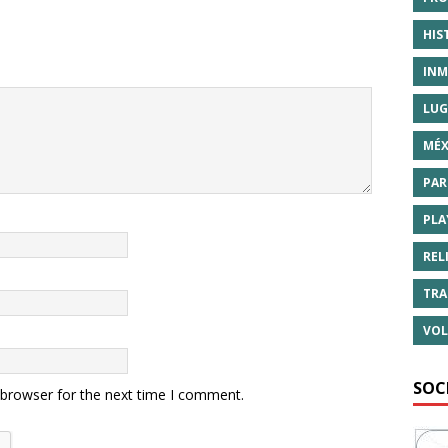
HIS
INM
LUG
MÉX
PAR
PLA
REL
TRA
VOL
SOC
 browser for the next time I comment.