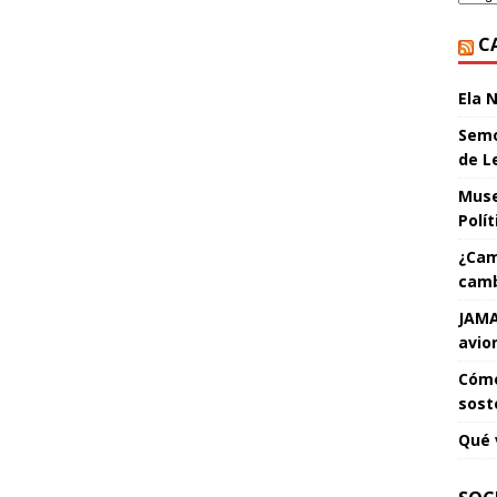
C
Ela 
Semo
de L
Muse
Polí
¿Cam
camb
JAMA
avio
Cómo
sost
Qué 