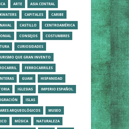
ICA
ARTE
ASIA CENTRAL
KWATERS
CAPITALES
CARIBE
NAVAL
CASTILLO
CENTROAMÉRICA
ONIAL
CONSEJOS
COSTUMBRES
TURA
CURIOSIDADES
TURISMO QUE GRAN INVENTO
ROCARRIL
FERROCARRILES
NTERAS
GUAM
HISPANIDAD
TORIA
IGLESIAS
IMPERIO ESPAÑOL
IGRACIÓN
ISLAS
ARES ARQUEOLÓGICOS
MUSEO
ICO
MÚSICA
NATURALEZA