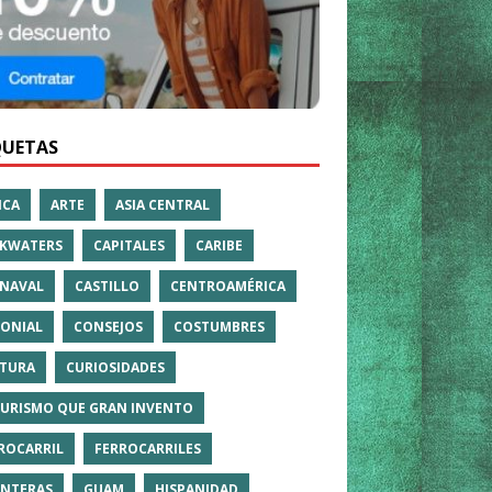
QUETAS
ICA
ARTE
ASIA CENTRAL
KWATERS
CAPITALES
CARIBE
NAVAL
CASTILLO
CENTROAMÉRICA
ONIAL
CONSEJOS
COSTUMBRES
TURA
CURIOSIDADES
TURISMO QUE GRAN INVENTO
ROCARRIL
FERROCARRILES
NTERAS
GUAM
HISPANIDAD