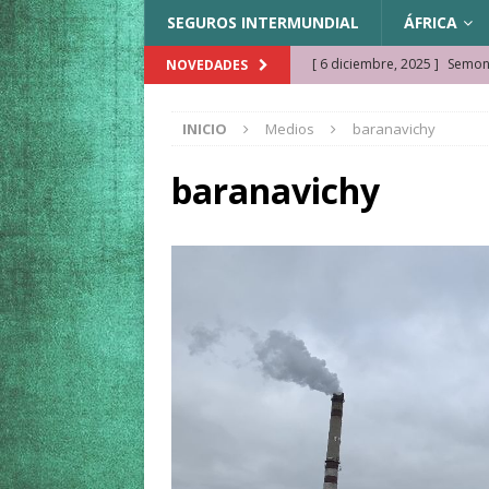
SEGUROS INTERMUNDIAL
ÁFRICA
[ 6 diciembre, 2025 ]
Semonk
NOVEDADES
[ 23 noviembre, 2025 ]
Muse
INICIO
Medios
baranavichy
KAZAJISTÁN
[ 22 noviembre, 2025 ]
¿Cam
baranavichy
REFLEXIONES VIAJERAS
[ 9 octubre, 2025 ]
JAMAICA. 
[ 27 septiembre, 2025 ]
Cóm
[ 3 agosto, 2025 ]
Qué ver e
[ 15 marzo, 2026 ]
Ela Ngue