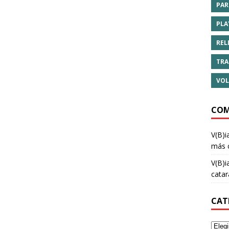
PAR
PLA
REL
TRA
VOL
COM
V(B)i
más 
V(B)i
cata
CAT