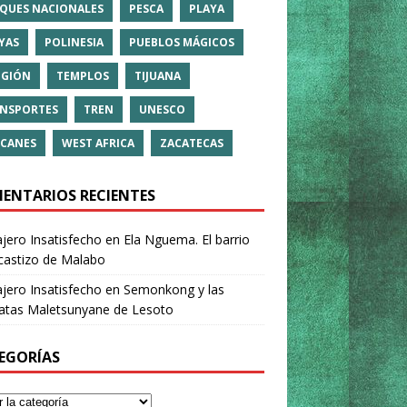
QUES NACIONALES
PESCA
PLAYA
YAS
POLINESIA
PUEBLOS MÁGICOS
IGIÓN
TEMPLOS
TIJUANA
NSPORTES
TREN
UNESCO
CANES
WEST AFRICA
ZACATECAS
ENTARIOS RECIENTES
ajero Insatisfecho
en
Ela Nguema. El barrio
castizo de Malabo
ajero Insatisfecho
en
Semonkong y las
ratas Maletsunyane de Lesoto
EGORÍAS