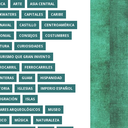
ICA
ARTE
ASIA CENTRAL
KWATERS
CAPITALES
CARIBE
NAVAL
CASTILLO
CENTROAMÉRICA
ONIAL
CONSEJOS
COSTUMBRES
TURA
CURIOSIDADES
TURISMO QUE GRAN INVENTO
ROCARRIL
FERROCARRILES
NTERAS
GUAM
HISPANIDAD
TORIA
IGLESIAS
IMPERIO ESPAÑOL
IGRACIÓN
ISLAS
ARES ARQUEOLÓGICOS
MUSEO
ICO
MÚSICA
NATURALEZA