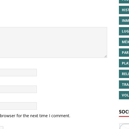
HIS
INM
LUG
MÉX
PAR
PLA
REL
TRA
VOL
SOC
 browser for the next time I comment.