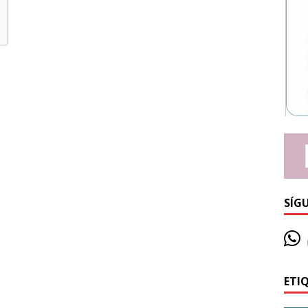
SÍG
ETI