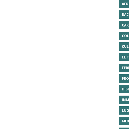
AFR
BAC
CAR
COL
CUL
EL 
FER
FRO
HIS
INM
LUG
MÉX