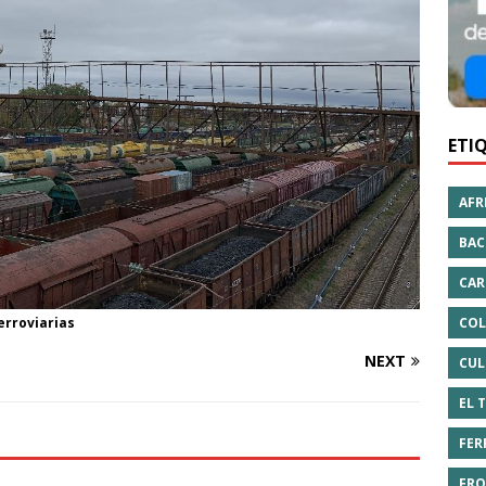
ETI
AFR
BAC
CAR
erroviarias
COL
NEXT
CUL
EL 
FER
FRO