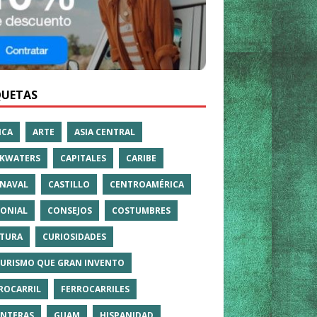
QUETAS
ICA
ARTE
ASIA CENTRAL
KWATERS
CAPITALES
CARIBE
NAVAL
CASTILLO
CENTROAMÉRICA
ONIAL
CONSEJOS
COSTUMBRES
TURA
CURIOSIDADES
TURISMO QUE GRAN INVENTO
ROCARRIL
FERROCARRILES
NTERAS
GUAM
HISPANIDAD