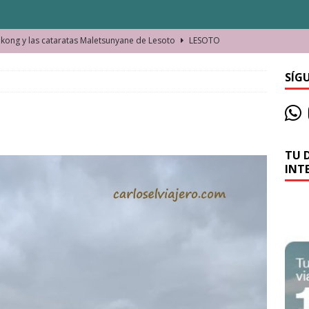
ong y las cataratas Maletsunyane de Lesoto
LESOTO
o de las Víctimas de la Represión Política en Shymkent, Kazajistán
SÍG
bian los lugares que visitamos o cambiamos nosotros?
TU 
La historia de la misteriosa avioneta de la playa
JAMAICA
INT
o moverse en Seychelles de manera sostenible
SEYCHELLES
n Manama. La capital de Baréin
BARÉIN
ma. El barrio más castizo de Malabo
GUINEA ECUATORIAL