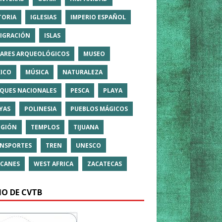
TORIA
IGLESIAS
IMPERIO ESPAÑOL
IGRACIÓN
ISLAS
ARES ARQUEOLÓGICOS
MUSEO
ICO
MÚSICA
NATURALEZA
QUES NACIONALES
PESCA
PLAYA
YAS
POLINESIA
PUEBLOS MÁGICOS
IGIÓN
TEMPLOS
TIJUANA
NSPORTES
TREN
UNESCO
CANES
WEST AFRICA
ZACATECAS
IO DE CVTB