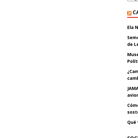
C
Ela 
Semo
de L
Muse
Polí
¿Cam
camb
JAMA
avio
Cómo
sost
Qué 