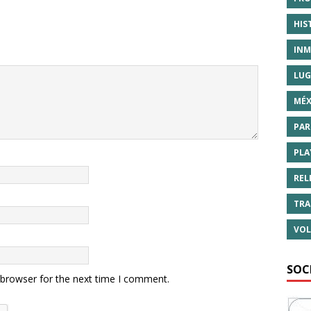
HIS
INM
LUG
MÉX
PAR
PLA
REL
TRA
VOL
SOC
 browser for the next time I comment.