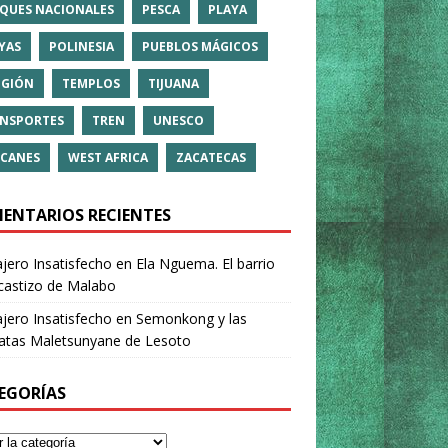
QUES NACIONALES
PESCA
PLAYA
YAS
POLINESIA
PUEBLOS MÁGICOS
IGIÓN
TEMPLOS
TIJUANA
NSPORTES
TREN
UNESCO
CANES
WEST AFRICA
ZACATECAS
ENTARIOS RECIENTES
ajero Insatisfecho
en
Ela Nguema. El barrio
castizo de Malabo
ajero Insatisfecho
en
Semonkong y las
ratas Maletsunyane de Lesoto
EGORÍAS