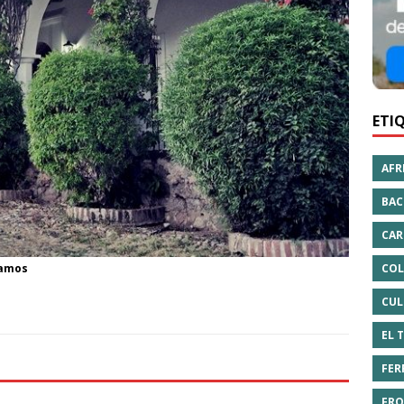
ETI
AFR
BAC
CAR
COL
lamos
CUL
EL 
FER
FRO