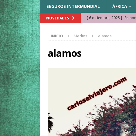
SEGUROS INTERMUNDIAL
ÁFRICA
[ 6 diciembre, 2025 ]
Semonk
NOVEDADES
[ 23 noviembre, 2025 ]
Muse
INICIO
Medios
alamos
KAZAJISTÁN
[ 22 noviembre, 2025 ]
¿Cam
alamos
REFLEXIONES VIAJERAS
[ 9 octubre, 2025 ]
JAMAICA. 
[ 27 septiembre, 2025 ]
Cóm
[ 3 agosto, 2025 ]
Qué ver e
[ 15 marzo, 2026 ]
Ela Ngue