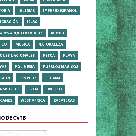
TORIA
IGLESIAS
IMPERIO ESPAÑOL
IGRACIÓN
ISLAS
ARES ARQUEOLÓGICOS
MUSEO
ICO
MÚSICA
NATURALEZA
QUES NACIONALES
PESCA
PLAYA
YAS
POLINESIA
PUEBLOS MÁGICOS
IGIÓN
TEMPLOS
TIJUANA
NSPORTES
TREN
UNESCO
CANES
WEST AFRICA
ZACATECAS
IO DE CVTB