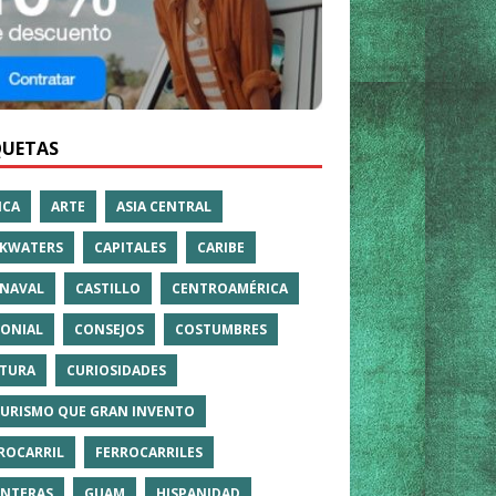
QUETAS
ICA
ARTE
ASIA CENTRAL
KWATERS
CAPITALES
CARIBE
NAVAL
CASTILLO
CENTROAMÉRICA
ONIAL
CONSEJOS
COSTUMBRES
TURA
CURIOSIDADES
TURISMO QUE GRAN INVENTO
ROCARRIL
FERROCARRILES
NTERAS
GUAM
HISPANIDAD