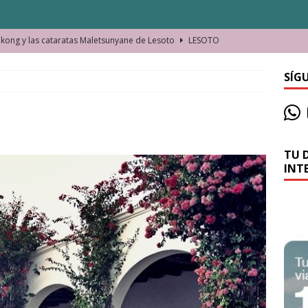
ong y las cataratas Maletsunyane de Lesoto
LESOTO
o de las Víctimas de la Represión Política en Shymkent, Kazajistán
SÍG
bian los lugares que visitamos o cambiamos nosotros?
TU 
La historia de la misteriosa avioneta de la playa
JAMAICA
INT
o moverse en Seychelles de manera sostenible
SEYCHELLES
n Manama. La capital de Baréin
BARÉIN
ma. El barrio más castizo de Malabo
GUINEA ECUATORIAL