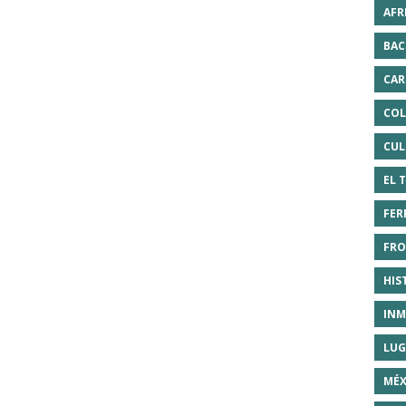
AFR
BAC
CAR
COL
CUL
EL 
FER
FRO
HIS
INM
LUG
MÉX