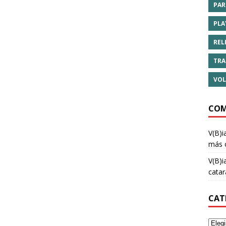
PAR
PLA
REL
TRA
VOL
COM
V(B)i
más 
V(B)i
cata
CAT