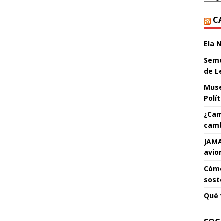
C
Ela 
Semo
de L
Muse
Polí
¿Cam
camb
JAMA
avio
Cómo
sost
Qué 