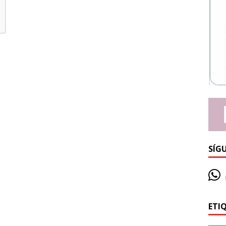
SÍG
ETI