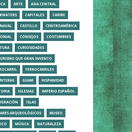
ICA
ARTE
ASIA CENTRAL
KWATERS
CAPITALES
CARIBE
NAVAL
CASTILLO
CENTROAMÉRICA
ONIAL
CONSEJOS
COSTUMBRES
TURA
CURIOSIDADES
TURISMO QUE GRAN INVENTO
ROCARRIL
FERROCARRILES
NTERAS
GUAM
HISPANIDAD
TORIA
IGLESIAS
IMPERIO ESPAÑOL
IGRACIÓN
ISLAS
ARES ARQUEOLÓGICOS
MUSEO
ICO
MÚSICA
NATURALEZA