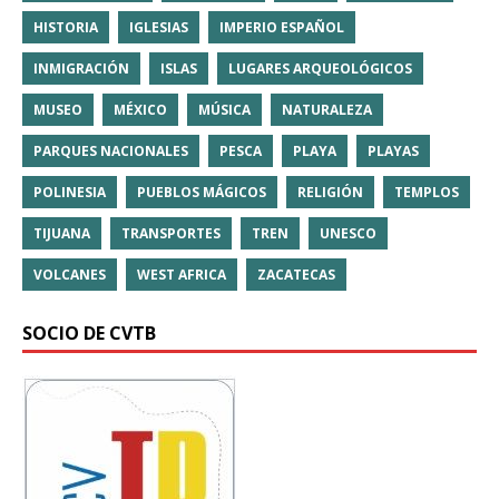
HISTORIA
IGLESIAS
IMPERIO ESPAÑOL
INMIGRACIÓN
ISLAS
LUGARES ARQUEOLÓGICOS
MUSEO
MÉXICO
MÚSICA
NATURALEZA
PARQUES NACIONALES
PESCA
PLAYA
PLAYAS
POLINESIA
PUEBLOS MÁGICOS
RELIGIÓN
TEMPLOS
TIJUANA
TRANSPORTES
TREN
UNESCO
VOLCANES
WEST AFRICA
ZACATECAS
SOCIO DE CVTB