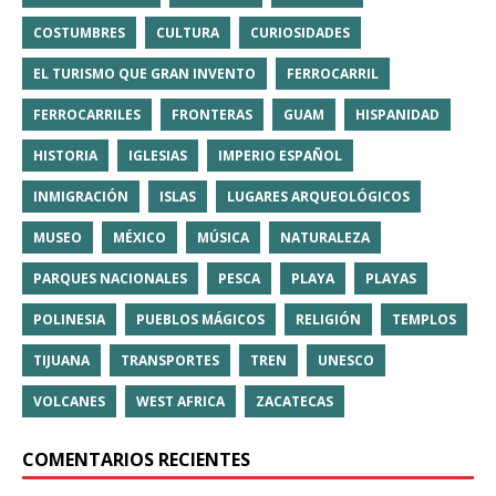
COSTUMBRES
CULTURA
CURIOSIDADES
EL TURISMO QUE GRAN INVENTO
FERROCARRIL
FERROCARRILES
FRONTERAS
GUAM
HISPANIDAD
HISTORIA
IGLESIAS
IMPERIO ESPAÑOL
INMIGRACIÓN
ISLAS
LUGARES ARQUEOLÓGICOS
MUSEO
MÉXICO
MÚSICA
NATURALEZA
PARQUES NACIONALES
PESCA
PLAYA
PLAYAS
POLINESIA
PUEBLOS MÁGICOS
RELIGIÓN
TEMPLOS
TIJUANA
TRANSPORTES
TREN
UNESCO
VOLCANES
WEST AFRICA
ZACATECAS
COMENTARIOS RECIENTES