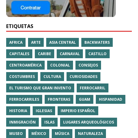
ETIQUETAS
AFRICA
ARTE
ASIA CENTRAL
BACKWATERS
CAPITALES
CARIBE
CARNAVAL
CASTILLO
CENTROAMÉRICA
COLONIAL
CONSEJOS
COSTUMBRES
CULTURA
CURIOSIDADES
EL TURISMO QUE GRAN INVENTO
FERROCARRIL
FERROCARRILES
FRONTERAS
GUAM
HISPANIDAD
HISTORIA
IGLESIAS
IMPERIO ESPAÑOL
INMIGRACIÓN
ISLAS
LUGARES ARQUEOLÓGICOS
MUSEO
MÉXICO
MÚSICA
NATURALEZA