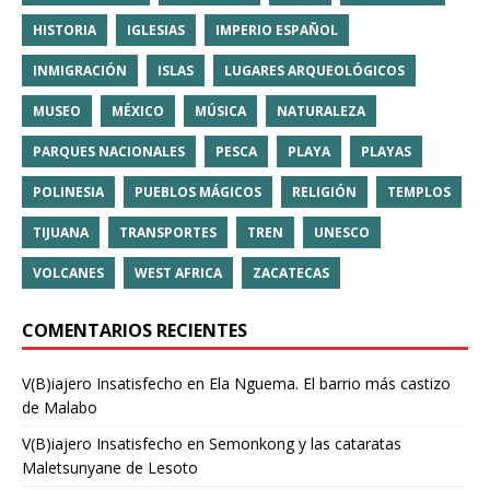
HISTORIA
IGLESIAS
IMPERIO ESPAÑOL
INMIGRACIÓN
ISLAS
LUGARES ARQUEOLÓGICOS
MUSEO
MÉXICO
MÚSICA
NATURALEZA
PARQUES NACIONALES
PESCA
PLAYA
PLAYAS
POLINESIA
PUEBLOS MÁGICOS
RELIGIÓN
TEMPLOS
TIJUANA
TRANSPORTES
TREN
UNESCO
VOLCANES
WEST AFRICA
ZACATECAS
COMENTARIOS RECIENTES
V(B)iajero Insatisfecho
en
Ela Nguema. El barrio más castizo
de Malabo
V(B)iajero Insatisfecho
en
Semonkong y las cataratas
Maletsunyane de Lesoto