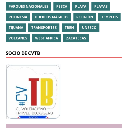
PARQUES NACIONALES
PESCA
PLAYA
PLAYAS
POLINESIA
PUEBLOS MÁGICOS
RELIGIÓN
TEMPLOS
TIJUANA
TRANSPORTES
TREN
UNESCO
VOLCANES
WEST AFRICA
ZACATECAS
SOCIO DE CVTB