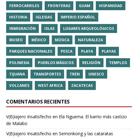
FERROCARRILES
FRONTERAS
GUAM
HISPANIDAD
HISTORIA
IGLESIAS
IMPERIO ESPAÑOL
INMIGRACIÓN
ISLAS
LUGARES ARQUEOLÓGICOS
MUSEO
MÉXICO
MÚSICA
NATURALEZA
PARQUES NACIONALES
PESCA
PLAYA
PLAYAS
POLINESIA
PUEBLOS MÁGICOS
RELIGIÓN
TEMPLOS
TIJUANA
TRANSPORTES
TREN
UNESCO
VOLCANES
WEST AFRICA
ZACATECAS
COMENTARIOS RECIENTES
V(B)iajero Insatisfecho
en
Ela Nguema. El barrio más castizo
de Malabo
V(B)iajero Insatisfecho
en
Semonkong y las cataratas