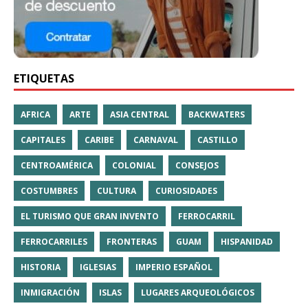
ETIQUETAS
AFRICA
ARTE
ASIA CENTRAL
BACKWATERS
CAPITALES
CARIBE
CARNAVAL
CASTILLO
CENTROAMÉRICA
COLONIAL
CONSEJOS
COSTUMBRES
CULTURA
CURIOSIDADES
EL TURISMO QUE GRAN INVENTO
FERROCARRIL
FERROCARRILES
FRONTERAS
GUAM
HISPANIDAD
HISTORIA
IGLESIAS
IMPERIO ESPAÑOL
INMIGRACIÓN
ISLAS
LUGARES ARQUEOLÓGICOS