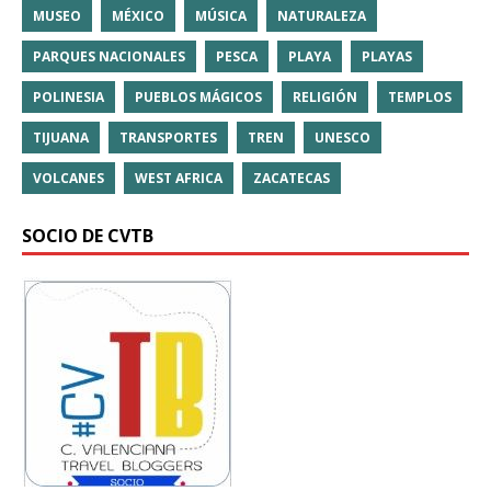
MUSEO
MÉXICO
MÚSICA
NATURALEZA
PARQUES NACIONALES
PESCA
PLAYA
PLAYAS
POLINESIA
PUEBLOS MÁGICOS
RELIGIÓN
TEMPLOS
TIJUANA
TRANSPORTES
TREN
UNESCO
VOLCANES
WEST AFRICA
ZACATECAS
SOCIO DE CVTB