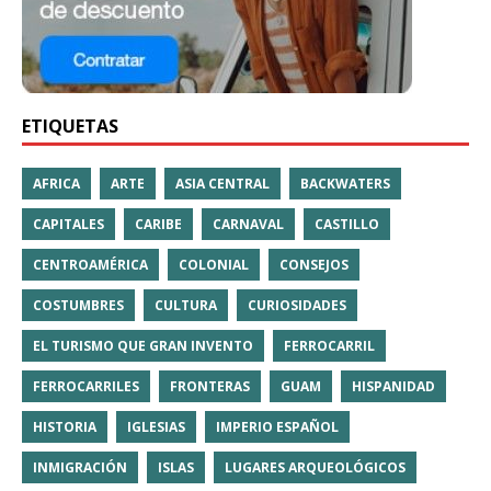
ETIQUETAS
AFRICA
ARTE
ASIA CENTRAL
BACKWATERS
CAPITALES
CARIBE
CARNAVAL
CASTILLO
CENTROAMÉRICA
COLONIAL
CONSEJOS
COSTUMBRES
CULTURA
CURIOSIDADES
EL TURISMO QUE GRAN INVENTO
FERROCARRIL
FERROCARRILES
FRONTERAS
GUAM
HISPANIDAD
HISTORIA
IGLESIAS
IMPERIO ESPAÑOL
INMIGRACIÓN
ISLAS
LUGARES ARQUEOLÓGICOS