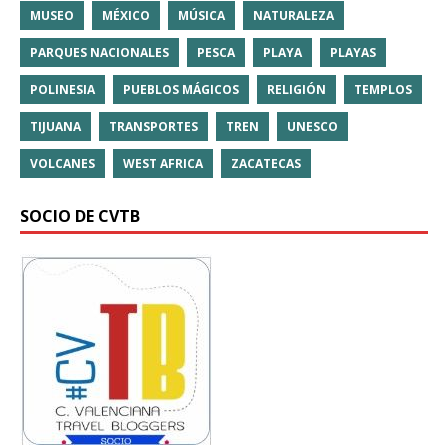
MUSEO
MÉXICO
MÚSICA
NATURALEZA
PARQUES NACIONALES
PESCA
PLAYA
PLAYAS
POLINESIA
PUEBLOS MÁGICOS
RELIGIÓN
TEMPLOS
TIJUANA
TRANSPORTES
TREN
UNESCO
VOLCANES
WEST AFRICA
ZACATECAS
SOCIO DE CVTB