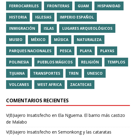
FERROCARRILES
FRONTERAS
GUAM
HISPANIDAD
HISTORIA
IGLESIAS
IMPERIO ESPAÑOL
INMIGRACIÓN
ISLAS
LUGARES ARQUEOLÓGICOS
MUSEO
MÉXICO
MÚSICA
NATURALEZA
PARQUES NACIONALES
PESCA
PLAYA
PLAYAS
POLINESIA
PUEBLOS MÁGICOS
RELIGIÓN
TEMPLOS
TIJUANA
TRANSPORTES
TREN
UNESCO
VOLCANES
WEST AFRICA
ZACATECAS
COMENTARIOS RECIENTES
V(B)iajero Insatisfecho
en
Ela Nguema. El barrio más castizo
de Malabo
V(B)iajero Insatisfecho
en
Semonkong y las cataratas