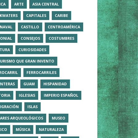
ICA
ARTE
ASIA CENTRAL
KWATERS
CAPITALES
CARIBE
NAVAL
CASTILLO
CENTROAMÉRICA
ONIAL
CONSEJOS
COSTUMBRES
TURA
CURIOSIDADES
TURISMO QUE GRAN INVENTO
ROCARRIL
FERROCARRILES
NTERAS
GUAM
HISPANIDAD
TORIA
IGLESIAS
IMPERIO ESPAÑOL
IGRACIÓN
ISLAS
ARES ARQUEOLÓGICOS
MUSEO
ICO
MÚSICA
NATURALEZA