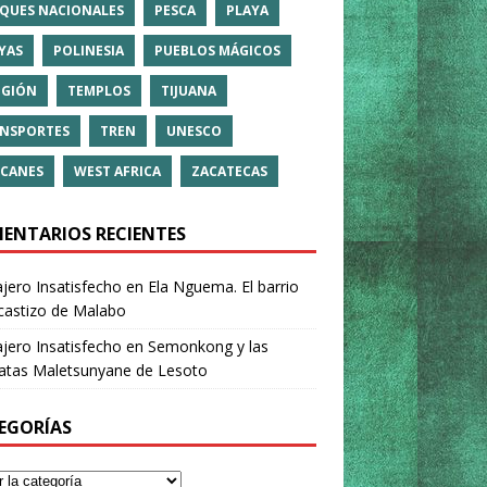
QUES NACIONALES
PESCA
PLAYA
YAS
POLINESIA
PUEBLOS MÁGICOS
IGIÓN
TEMPLOS
TIJUANA
NSPORTES
TREN
UNESCO
CANES
WEST AFRICA
ZACATECAS
ENTARIOS RECIENTES
ajero Insatisfecho
en
Ela Nguema. El barrio
castizo de Malabo
ajero Insatisfecho
en
Semonkong y las
ratas Maletsunyane de Lesoto
EGORÍAS