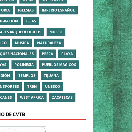
TORIA
IGLESIAS
IMPERIO ESPAÑOL
IGRACIÓN
ISLAS
ARES ARQUEOLÓGICOS
MUSEO
ICO
MÚSICA
NATURALEZA
QUES NACIONALES
PESCA
PLAYA
YAS
POLINESIA
PUEBLOS MÁGICOS
IGIÓN
TEMPLOS
TIJUANA
NSPORTES
TREN
UNESCO
CANES
WEST AFRICA
ZACATECAS
IO DE CVTB