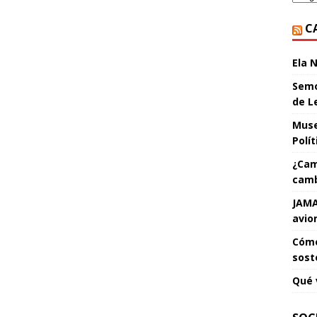
C
Ela 
Semo
de L
Muse
Polí
¿Cam
camb
JAMA
avio
Cómo
sost
Qué 