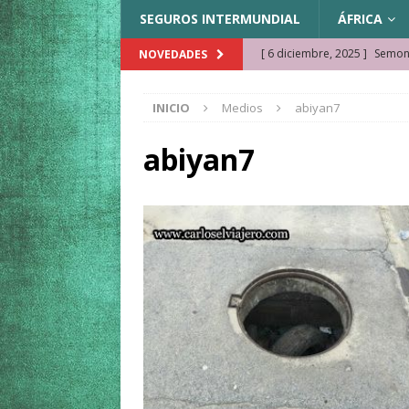
SEGUROS INTERMUNDIAL
ÁFRICA
[ 6 diciembre, 2025 ]
Semonk
NOVEDADES
[ 23 noviembre, 2025 ]
Muse
INICIO
Medios
abiyan7
KAZAJISTÁN
[ 22 noviembre, 2025 ]
¿Cam
abiyan7
REFLEXIONES VIAJERAS
[ 9 octubre, 2025 ]
JAMAICA. 
[ 27 septiembre, 2025 ]
Cóm
[ 3 agosto, 2025 ]
Qué ver e
[ 15 marzo, 2026 ]
Ela Ngue