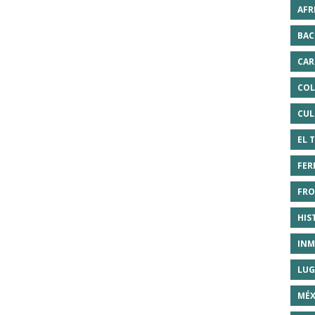
AFR
BAC
CAR
COL
CUL
EL 
FER
FRO
HIS
INM
LUG
MÉX