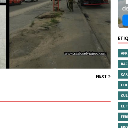
ETI
AFR
BAC
CAR
NEXT
COL
CUL
EL 
FER
FRO