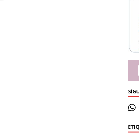
SÍG
ETI