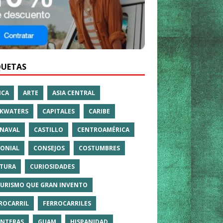
QUETAS
ICA
ARTE
ASIA CENTRAL
KWATERS
CAPITALES
CARIBE
NAVAL
CASTILLO
CENTROAMÉRICA
ONIAL
CONSEJOS
COSTUMBRES
TURA
CURIOSIDADES
TURISMO QUE GRAN INVENTO
ROCARRIL
FERROCARRILES
NTERAS
GUAM
HISPANIDAD