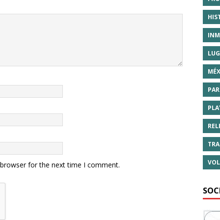
HIS
INM
LUG
MÉX
PAR
PLA
REL
TRA
VOL
 browser for the next time I comment.
SOC