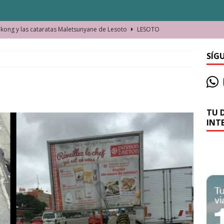
ong y las cataratas Maletsunyane de Lesoto
LESOTO
o de las Víctimas de la Represión Política en Shymkent, Kazajistán
SÍG
bian los lugares que visitamos o cambiamos nosotros?
TU 
La historia de la misteriosa avioneta de la playa
JAMAICA
INT
o moverse en Seychelles de manera sostenible
SEYCHELLES
n Manama. La capital de Baréin
BARÉIN
ma. El barrio más castizo de Malabo
GUINEA ECUATORIAL