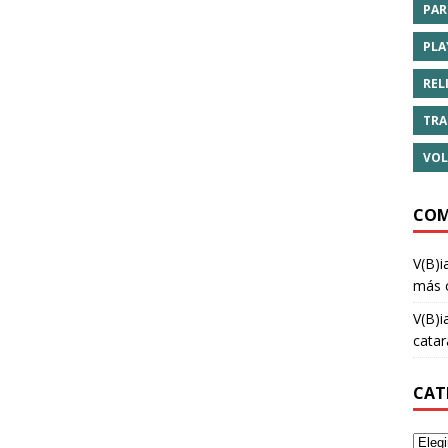
PAR
PLA
REL
TRA
VOL
COM
V(B)i
más 
V(B)i
cata
CAT