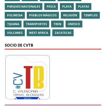
PARQUES NACIONALES
PESCA
PLAYA
PLAYAS
POLINESIA
PUEBLOS MÁGICOS
RELIGIÓN
TEMPLOS
TIJUANA
TRANSPORTES
TREN
UNESCO
VOLCANES
WEST AFRICA
ZACATECAS
SOCIO DE CVTB