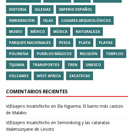
HISTORIA
IGLESIAS
IMPERIO ESPAÑOL
INMIGRACIÓN
ISLAS
LUGARES ARQUEOLÓGICOS
MUSEO
MÉXICO
MÚSICA
NATURALEZA
PARQUES NACIONALES
PESCA
PLAYA
PLAYAS
POLINESIA
PUEBLOS MÁGICOS
RELIGIÓN
TEMPLOS
TIJUANA
TRANSPORTES
TREN
UNESCO
VOLCANES
WEST AFRICA
ZACATECAS
COMENTARIOS RECIENTES
V(B)iajero Insatisfecho
en
Ela Nguema. El barrio más castizo
de Malabo
V(B)iajero Insatisfecho
en
Semonkong y las cataratas
Maletsunyane de Lesoto