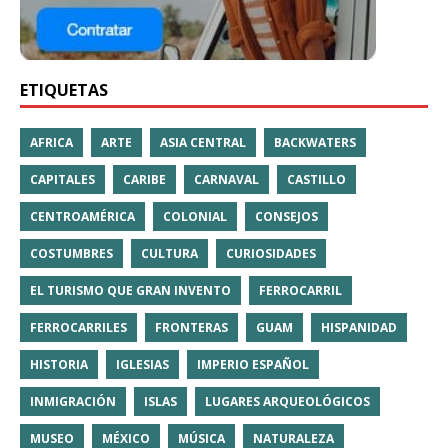
ETIQUETAS
AFRICA
ARTE
ASIA CENTRAL
BACKWATERS
CAPITALES
CARIBE
CARNAVAL
CASTILLO
CENTROAMÉRICA
COLONIAL
CONSEJOS
COSTUMBRES
CULTURA
CURIOSIDADES
EL TURISMO QUE GRAN INVENTO
FERROCARRIL
FERROCARRILES
FRONTERAS
GUAM
HISPANIDAD
HISTORIA
IGLESIAS
IMPERIO ESPAÑOL
INMIGRACIÓN
ISLAS
LUGARES ARQUEOLÓGICOS
MUSEO
MÉXICO
MÚSICA
NATURALEZA