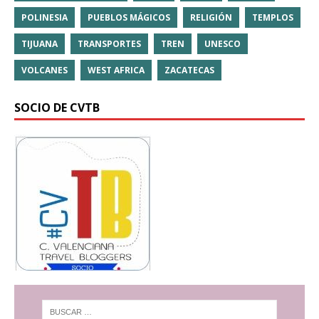
POLINESIA
PUEBLOS MÁGICOS
RELIGIÓN
TEMPLOS
TIJUANA
TRANSPORTES
TREN
UNESCO
VOLCANES
WEST AFRICA
ZACATECAS
SOCIO DE CVTB