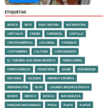
ETIQUETAS
AFRICA
ARTE
ASIA CENTRAL
BACKWATERS
CAPITALES
CARIBE
CARNAVAL
CASTILLO
CENTROAMÉRICA
COLONIAL
CONSEJOS
COSTUMBRES
CULTURA
CURIOSIDADES
EL TURISMO QUE GRAN INVENTO
FERROCARRIL
FERROCARRILES
FRONTERAS
GUAM
HISPANIDAD
HISTORIA
IGLESIAS
IMPERIO ESPAÑOL
INMIGRACIÓN
ISLAS
LUGARES ARQUEOLÓGICOS
MUSEO
MÉXICO
MÚSICA
NATURALEZA
PARQUES NACIONALES
PESCA
PLAYA
PLAYAS