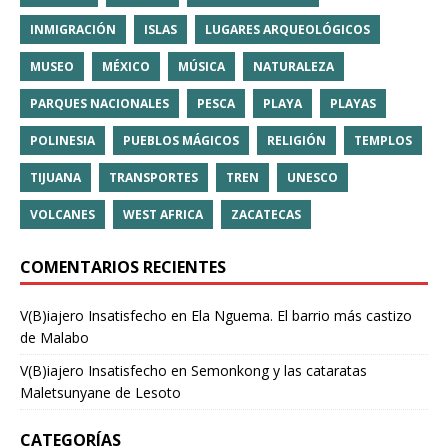
INMIGRACIÓN
ISLAS
LUGARES ARQUEOLÓGICOS
MUSEO
MÉXICO
MÚSICA
NATURALEZA
PARQUES NACIONALES
PESCA
PLAYA
PLAYAS
POLINESIA
PUEBLOS MÁGICOS
RELIGIÓN
TEMPLOS
TIJUANA
TRANSPORTES
TREN
UNESCO
VOLCANES
WEST AFRICA
ZACATECAS
COMENTARIOS RECIENTES
V(B)iajero Insatisfecho
en
Ela Nguema. El barrio más castizo
de Malabo
V(B)iajero Insatisfecho
en
Semonkong y las cataratas
Maletsunyane de Lesoto
CATEGORÍAS