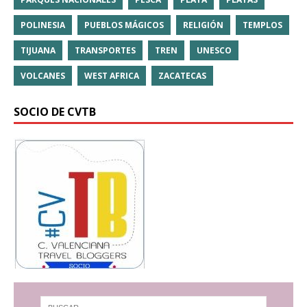
POLINESIA
PUEBLOS MÁGICOS
RELIGIÓN
TEMPLOS
TIJUANA
TRANSPORTES
TREN
UNESCO
VOLCANES
WEST AFRICA
ZACATECAS
SOCIO DE CVTB