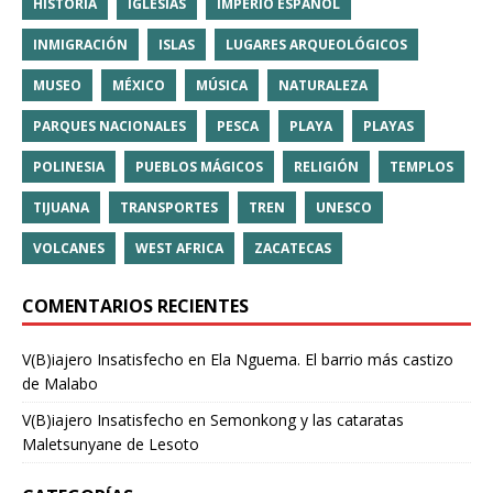
HISTORIA
IGLESIAS
IMPERIO ESPAÑOL
INMIGRACIÓN
ISLAS
LUGARES ARQUEOLÓGICOS
MUSEO
MÉXICO
MÚSICA
NATURALEZA
PARQUES NACIONALES
PESCA
PLAYA
PLAYAS
POLINESIA
PUEBLOS MÁGICOS
RELIGIÓN
TEMPLOS
TIJUANA
TRANSPORTES
TREN
UNESCO
VOLCANES
WEST AFRICA
ZACATECAS
COMENTARIOS RECIENTES
V(B)iajero Insatisfecho
en
Ela Nguema. El barrio más castizo
de Malabo
V(B)iajero Insatisfecho
en
Semonkong y las cataratas
Maletsunyane de Lesoto