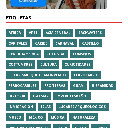
ETIQUETAS
AFRICA
ARTE
ASIA CENTRAL
BACKWATERS
CAPITALES
CARIBE
CARNAVAL
CASTILLO
CENTROAMÉRICA
COLONIAL
CONSEJOS
COSTUMBRES
CULTURA
CURIOSIDADES
EL TURISMO QUE GRAN INVENTO
FERROCARRIL
FERROCARRILES
FRONTERAS
GUAM
HISPANIDAD
HISTORIA
IGLESIAS
IMPERIO ESPAÑOL
INMIGRACIÓN
ISLAS
LUGARES ARQUEOLÓGICOS
MUSEO
MÉXICO
MÚSICA
NATURALEZA
PARQUES NACIONALES
PESCA
PLAYA
PLAYAS