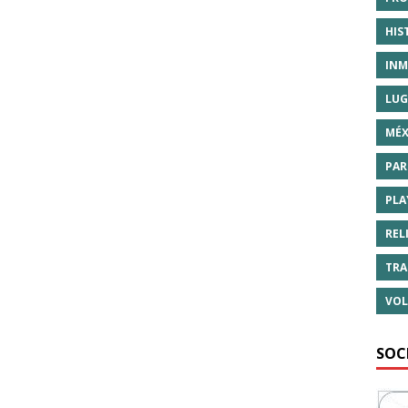
HIS
INM
LUG
MÉX
PAR
PLA
REL
TRA
VOL
SOC