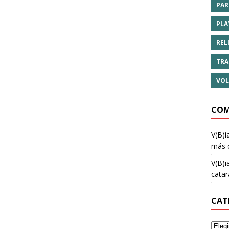
PAR
PLA
REL
TRA
VOL
COM
V(B)i
más 
V(B)i
cata
CAT