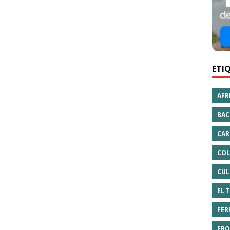
ETI
AFR
BAC
CAR
COL
CUL
EL 
FER
FRO