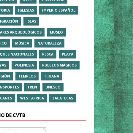
TORIA
IGLESIAS
IMPERIO ESPAÑOL
IGRACIÓN
ISLAS
ARES ARQUEOLÓGICOS
MUSEO
ICO
MÚSICA
NATURALEZA
QUES NACIONALES
PESCA
PLAYA
YAS
POLINESIA
PUEBLOS MÁGICOS
IGIÓN
TEMPLOS
TIJUANA
NSPORTES
TREN
UNESCO
CANES
WEST AFRICA
ZACATECAS
IO DE CVTB