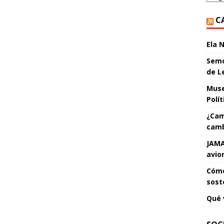
C
Ela 
Semo
de L
Muse
Polí
¿Cam
camb
JAMA
avio
Cómo
sost
Qué 