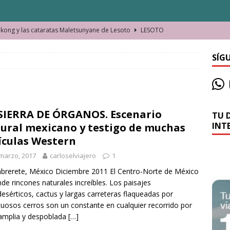
ong y las cataratas Maletsunyane de Lesoto
LESOTO
o de las Víctimas de la Represión Política en Shymkent, Kazajistán
SÍG
bian los lugares que visitamos o cambiamos nosotros?
SIERRA DE ÓRGANOS. Escenario
TU 
La historia de la misteriosa avioneta de la playa
JAMAICA
INT
ural mexicano y testigo de muchas
o moverse en Seychelles de manera sostenible
SEYCHELLES
ículas Western
n Manama. La capital de Baréin
BARÉIN
marzo, 2017
carloselviajero
1
ma. El barrio más castizo de Malabo
GUINEA ECUATORIAL
erete, México Diciembre 2011 El Centro-Norte de México
de rincones naturales increíbles. Los paisajes
esérticos, cactus y largas carreteras flaqueadas por
uosos cerros son un constante en cualquier recorrido por
amplia y despoblada
[…]