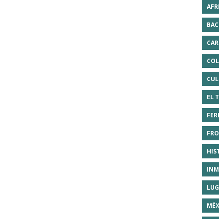
AFR
BAC
CAR
COL
CUL
EL 
FER
FRO
HIS
INM
LUG
MÉX