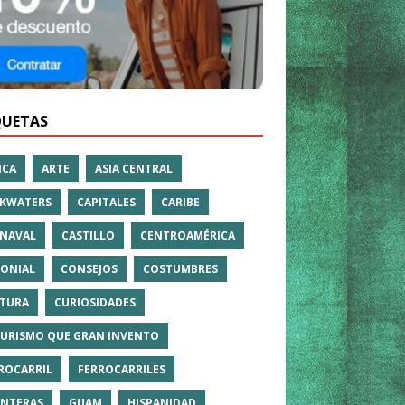
QUETAS
ICA
ARTE
ASIA CENTRAL
KWATERS
CAPITALES
CARIBE
NAVAL
CASTILLO
CENTROAMÉRICA
ONIAL
CONSEJOS
COSTUMBRES
TURA
CURIOSIDADES
TURISMO QUE GRAN INVENTO
ROCARRIL
FERROCARRILES
NTERAS
GUAM
HISPANIDAD