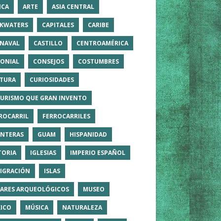
ICA
ARTE
ASIA CENTRAL
KWATERS
CAPITALES
CARIBE
NAVAL
CASTILLO
CENTROAMÉRICA
ONIAL
CONSEJOS
COSTUMBRES
TURA
CURIOSIDADES
TURISMO QUE GRAN INVENTO
ROCARRIL
FERROCARRILES
NTERAS
GUAM
HISPANIDAD
TORIA
IGLESIAS
IMPERIO ESPAÑOL
IGRACIÓN
ISLAS
ARES ARQUEOLÓGICOS
MUSEO
ICO
MÚSICA
NATURALEZA