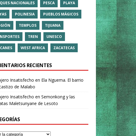
QUES NACIONALES
PESCA
PLAYA
YAS
POLINESIA
PUEBLOS MÁGICOS
IGIÓN
TEMPLOS
TIJUANA
NSPORTES
TREN
UNESCO
CANES
WEST AFRICA
ZACATECAS
ENTARIOS RECIENTES
ajero Insatisfecho
en
Ela Nguema. El barrio
castizo de Malabo
ajero Insatisfecho
en
Semonkong y las
ratas Maletsunyane de Lesoto
EGORÍAS