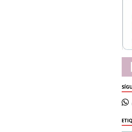
SÍG
ETI