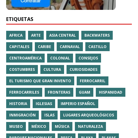
ETIQUETAS
AFRICA
ARTE
ASIA CENTRAL
BACKWATERS
CAPITALES
CARIBE
CARNAVAL
CASTILLO
CENTROAMÉRICA
COLONIAL
CONSEJOS
COSTUMBRES
CULTURA
CURIOSIDADES
EL TURISMO QUE GRAN INVENTO
FERROCARRIL
FERROCARRILES
FRONTERAS
GUAM
HISPANIDAD
HISTORIA
IGLESIAS
IMPERIO ESPAÑOL
INMIGRACIÓN
ISLAS
LUGARES ARQUEOLÓGICOS
MUSEO
MÉXICO
MÚSICA
NATURALEZA
PARQUES NACIONALES
PESCA
PLAYA
PLAYAS