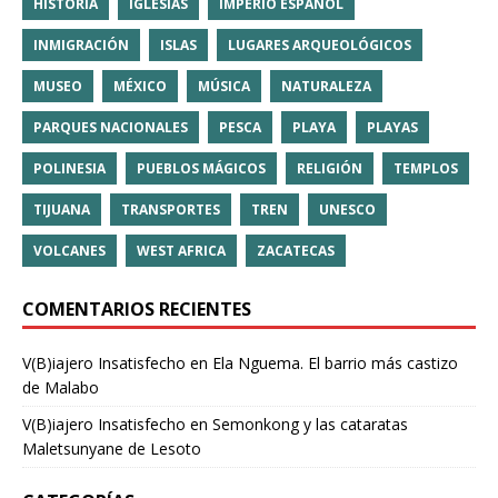
HISTORIA
IGLESIAS
IMPERIO ESPAÑOL
INMIGRACIÓN
ISLAS
LUGARES ARQUEOLÓGICOS
MUSEO
MÉXICO
MÚSICA
NATURALEZA
PARQUES NACIONALES
PESCA
PLAYA
PLAYAS
POLINESIA
PUEBLOS MÁGICOS
RELIGIÓN
TEMPLOS
TIJUANA
TRANSPORTES
TREN
UNESCO
VOLCANES
WEST AFRICA
ZACATECAS
COMENTARIOS RECIENTES
V(B)iajero Insatisfecho
en
Ela Nguema. El barrio más castizo
de Malabo
V(B)iajero Insatisfecho
en
Semonkong y las cataratas
Maletsunyane de Lesoto