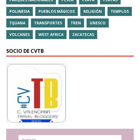
POLINESIA
PUEBLOS MÁGICOS
RELIGIÓN
TEMPLOS
TIJUANA
TRANSPORTES
TREN
UNESCO
VOLCANES
WEST AFRICA
ZACATECAS
SOCIO DE CVTB