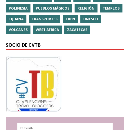
POLINESIA
PUEBLOS MÁGICOS
RELIGIÓN
TEMPLOS
TIJUANA
TRANSPORTES
TREN
UNESCO
VOLCANES
WEST AFRICA
ZACATECAS
SOCIO DE CVTB