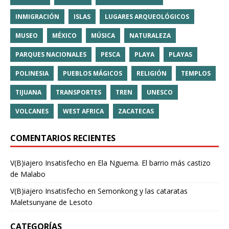
INMIGRACIÓN
ISLAS
LUGARES ARQUEOLÓGICOS
MUSEO
MÉXICO
MÚSICA
NATURALEZA
PARQUES NACIONALES
PESCA
PLAYA
PLAYAS
POLINESIA
PUEBLOS MÁGICOS
RELIGIÓN
TEMPLOS
TIJUANA
TRANSPORTES
TREN
UNESCO
VOLCANES
WEST AFRICA
ZACATECAS
COMENTARIOS RECIENTES
V(B)iajero Insatisfecho
en
Ela Nguema. El barrio más castizo
de Malabo
V(B)iajero Insatisfecho
en
Semonkong y las cataratas
Maletsunyane de Lesoto
CATEGORÍAS