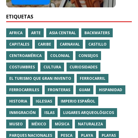
ETIQUETAS
AFRICA
ARTE
ASIA CENTRAL
BACKWATERS
CAPITALES
CARIBE
CARNAVAL
CASTILLO
CENTROAMÉRICA
COLONIAL
CONSEJOS
COSTUMBRES
CULTURA
CURIOSIDADES
EL TURISMO QUE GRAN INVENTO
FERROCARRIL
FERROCARRILES
FRONTERAS
GUAM
HISPANIDAD
HISTORIA
IGLESIAS
IMPERIO ESPAÑOL
INMIGRACIÓN
ISLAS
LUGARES ARQUEOLÓGICOS
MUSEO
MÉXICO
MÚSICA
NATURALEZA
PARQUES NACIONALES
PESCA
PLAYA
PLAYAS