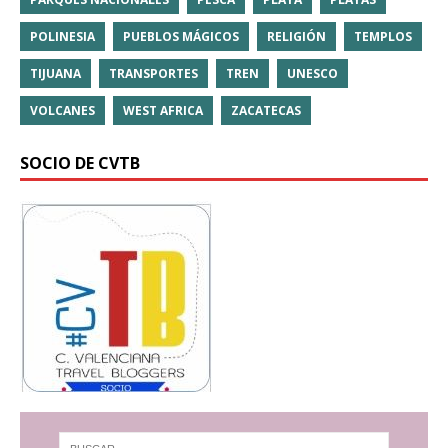
POLINESIA
PUEBLOS MÁGICOS
RELIGIÓN
TEMPLOS
TIJUANA
TRANSPORTES
TREN
UNESCO
VOLCANES
WEST AFRICA
ZACATECAS
SOCIO DE CVTB