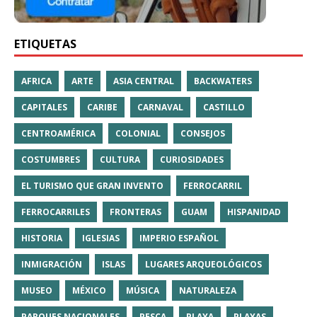
ETIQUETAS
AFRICA
ARTE
ASIA CENTRAL
BACKWATERS
CAPITALES
CARIBE
CARNAVAL
CASTILLO
CENTROAMÉRICA
COLONIAL
CONSEJOS
COSTUMBRES
CULTURA
CURIOSIDADES
EL TURISMO QUE GRAN INVENTO
FERROCARRIL
FERROCARRILES
FRONTERAS
GUAM
HISPANIDAD
HISTORIA
IGLESIAS
IMPERIO ESPAÑOL
INMIGRACIÓN
ISLAS
LUGARES ARQUEOLÓGICOS
MUSEO
MÉXICO
MÚSICA
NATURALEZA
PARQUES NACIONALES
PESCA
PLAYA
PLAYAS