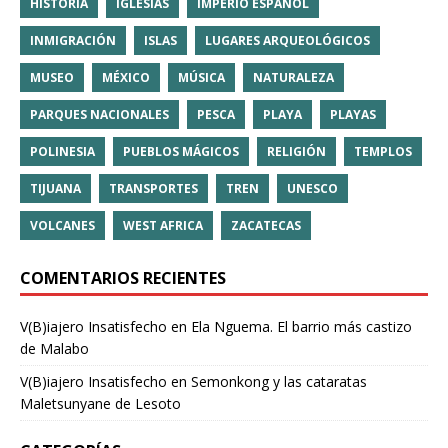
HISTORIA
IGLESIAS
IMPERIO ESPAÑOL
INMIGRACIÓN
ISLAS
LUGARES ARQUEOLÓGICOS
MUSEO
MÉXICO
MÚSICA
NATURALEZA
PARQUES NACIONALES
PESCA
PLAYA
PLAYAS
POLINESIA
PUEBLOS MÁGICOS
RELIGIÓN
TEMPLOS
TIJUANA
TRANSPORTES
TREN
UNESCO
VOLCANES
WEST AFRICA
ZACATECAS
COMENTARIOS RECIENTES
V(B)iajero Insatisfecho
en
Ela Nguema. El barrio más castizo
de Malabo
V(B)iajero Insatisfecho
en
Semonkong y las cataratas
Maletsunyane de Lesoto