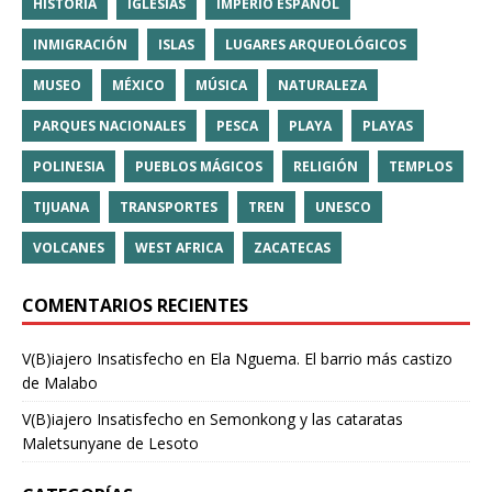
HISTORIA
IGLESIAS
IMPERIO ESPAÑOL
INMIGRACIÓN
ISLAS
LUGARES ARQUEOLÓGICOS
MUSEO
MÉXICO
MÚSICA
NATURALEZA
PARQUES NACIONALES
PESCA
PLAYA
PLAYAS
POLINESIA
PUEBLOS MÁGICOS
RELIGIÓN
TEMPLOS
TIJUANA
TRANSPORTES
TREN
UNESCO
VOLCANES
WEST AFRICA
ZACATECAS
COMENTARIOS RECIENTES
V(B)iajero Insatisfecho
en
Ela Nguema. El barrio más castizo
de Malabo
V(B)iajero Insatisfecho
en
Semonkong y las cataratas
Maletsunyane de Lesoto