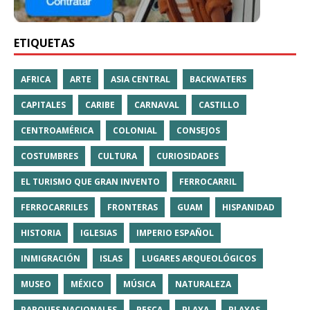
ETIQUETAS
AFRICA
ARTE
ASIA CENTRAL
BACKWATERS
CAPITALES
CARIBE
CARNAVAL
CASTILLO
CENTROAMÉRICA
COLONIAL
CONSEJOS
COSTUMBRES
CULTURA
CURIOSIDADES
EL TURISMO QUE GRAN INVENTO
FERROCARRIL
FERROCARRILES
FRONTERAS
GUAM
HISPANIDAD
HISTORIA
IGLESIAS
IMPERIO ESPAÑOL
INMIGRACIÓN
ISLAS
LUGARES ARQUEOLÓGICOS
MUSEO
MÉXICO
MÚSICA
NATURALEZA
PARQUES NACIONALES
PESCA
PLAYA
PLAYAS