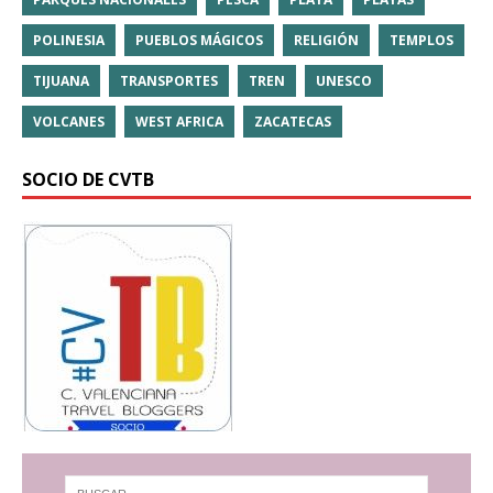
POLINESIA
PUEBLOS MÁGICOS
RELIGIÓN
TEMPLOS
TIJUANA
TRANSPORTES
TREN
UNESCO
VOLCANES
WEST AFRICA
ZACATECAS
SOCIO DE CVTB