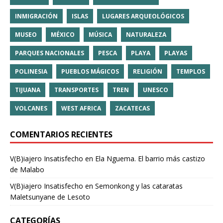
INMIGRACIÓN
ISLAS
LUGARES ARQUEOLÓGICOS
MUSEO
MÉXICO
MÚSICA
NATURALEZA
PARQUES NACIONALES
PESCA
PLAYA
PLAYAS
POLINESIA
PUEBLOS MÁGICOS
RELIGIÓN
TEMPLOS
TIJUANA
TRANSPORTES
TREN
UNESCO
VOLCANES
WEST AFRICA
ZACATECAS
COMENTARIOS RECIENTES
V(B)iajero Insatisfecho
en
Ela Nguema. El barrio más castizo
de Malabo
V(B)iajero Insatisfecho
en
Semonkong y las cataratas
Maletsunyane de Lesoto
CATEGORÍAS