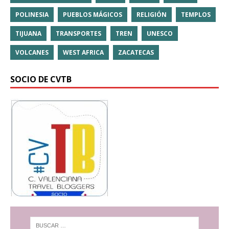
POLINESIA
PUEBLOS MÁGICOS
RELIGIÓN
TEMPLOS
TIJUANA
TRANSPORTES
TREN
UNESCO
VOLCANES
WEST AFRICA
ZACATECAS
SOCIO DE CVTB