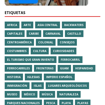
ETIQUETAS
AFRICA
ARTE
ASIA CENTRAL
BACKWATERS
CAPITALES
CARIBE
CARNAVAL
CASTILLO
CENTROAMÉRICA
COLONIAL
CONSEJOS
COSTUMBRES
CULTURA
CURIOSIDADES
EL TURISMO QUE GRAN INVENTO
FERROCARRIL
FERROCARRILES
FRONTERAS
GUAM
HISPANIDAD
HISTORIA
IGLESIAS
IMPERIO ESPAÑOL
INMIGRACIÓN
ISLAS
LUGARES ARQUEOLÓGICOS
MUSEO
MÉXICO
MÚSICA
NATURALEZA
PARQUES NACIONALES
PESCA
PLAYA
PLAYAS