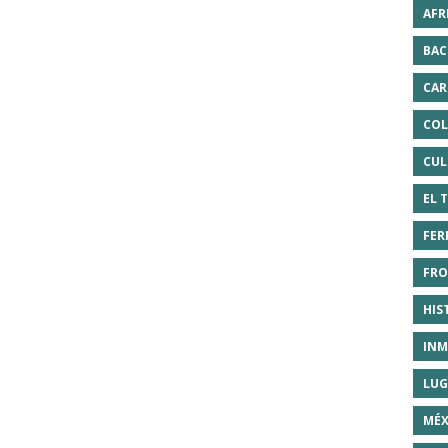
AFR
BAC
CAR
COL
CUL
EL 
FER
FRO
HIS
INM
LUG
MÉX