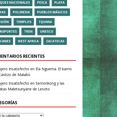
QUES NACIONALES
PESCA
PLAYA
YAS
POLINESIA
PUEBLOS MÁGICOS
IGIÓN
TEMPLOS
TIJUANA
NSPORTES
TREN
UNESCO
CANES
WEST AFRICA
ZACATECAS
ENTARIOS RECIENTES
ajero Insatisfecho
en
Ela Nguema. El barrio
castizo de Malabo
ajero Insatisfecho
en
Semonkong y las
ratas Maletsunyane de Lesoto
EGORÍAS