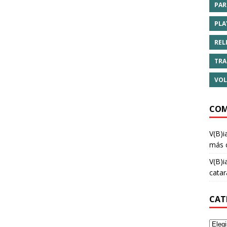
PAR
PLA
REL
TRA
VOL
COM
V(B)i
más 
V(B)i
cata
CAT