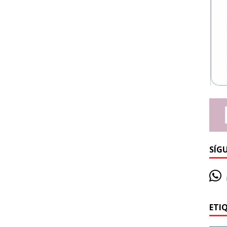
SÍG
ETI