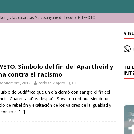
ong y las cataratas Maletsunyane de Lesoto
LESOTO
o de las Víctimas de la Represión Política en Shymkent, Kazajistán
SÍG
bian los lugares que visitamos o cambiamos nosotros?
ETO. Símbolo del fin del Apartheid y
TU 
La historia de la misteriosa avioneta de la playa
JAMAICA
INT
ha contra el racismo.
o moverse en Seychelles de manera sostenible
SEYCHELLES
septiembre, 2017
carloselviajero
1
n Manama. La capital de Baréin
BARÉIN
burbio de Sudáfrica que un día clamó con sangre el fin del
heid. Cuarenta años después Soweto continúa siendo un
ma. El barrio más castizo de Malabo
GUINEA ECUATORIAL
lo de rebelión y exaltación de los valores de la igualdad y
 contra el
[…]