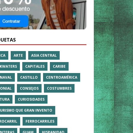
QUETAS
ICA
ARTE
ASIA CENTRAL
KWATERS
CAPITALES
CARIBE
NAVAL
CASTILLO
CENTROAMÉRICA
ONIAL
CONSEJOS
COSTUMBRES
TURA
CURIOSIDADES
TURISMO QUE GRAN INVENTO
ROCARRIL
FERROCARRILES
NTERAS
GUAM
HISPANIDAD