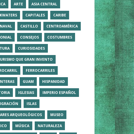
ICA
ARTE
ASIA CENTRAL
KWATERS
CAPITALES
CARIBE
NAVAL
CASTILLO
CENTROAMÉRICA
ONIAL
CONSEJOS
COSTUMBRES
TURA
CURIOSIDADES
TURISMO QUE GRAN INVENTO
ROCARRIL
FERROCARRILES
NTERAS
GUAM
HISPANIDAD
TORIA
IGLESIAS
IMPERIO ESPAÑOL
IGRACIÓN
ISLAS
ARES ARQUEOLÓGICOS
MUSEO
ICO
MÚSICA
NATURALEZA