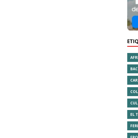
ETI
AFR
BAC
CAR
COL
CUL
EL 
FER
FRO