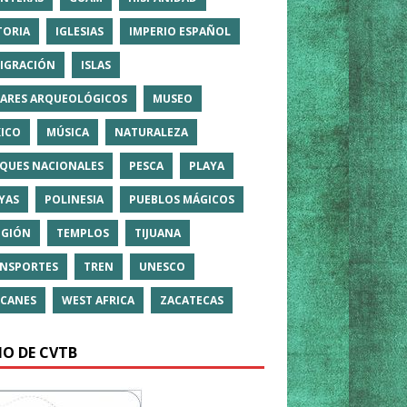
TORIA
IGLESIAS
IMPERIO ESPAÑOL
IGRACIÓN
ISLAS
ARES ARQUEOLÓGICOS
MUSEO
ICO
MÚSICA
NATURALEZA
QUES NACIONALES
PESCA
PLAYA
YAS
POLINESIA
PUEBLOS MÁGICOS
IGIÓN
TEMPLOS
TIJUANA
NSPORTES
TREN
UNESCO
CANES
WEST AFRICA
ZACATECAS
IO DE CVTB