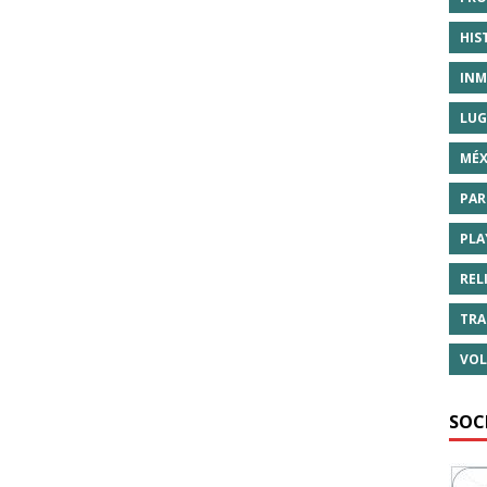
HIS
INM
LUG
MÉX
PAR
PLA
REL
TRA
VOL
SOC