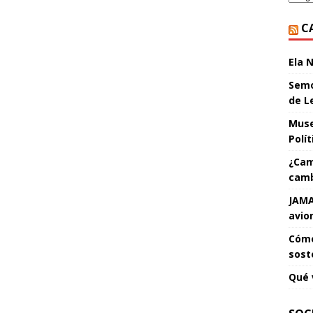
C
Ela 
Semo
de L
Muse
Polí
¿Cam
camb
JAMA
avio
Cómo
sost
Qué 