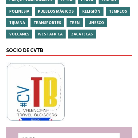
POLINESIA
PUEBLOS MÁGICOS
RELIGIÓN
TEMPLOS
TIJUANA
TRANSPORTES
TREN
UNESCO
VOLCANES
WEST AFRICA
ZACATECAS
SOCIO DE CVTB