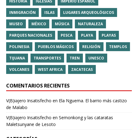
HISTORIA
IGLESIAS
IMPERIO ESPAÑOL
INMIGRACIÓN
ISLAS
LUGARES ARQUEOLÓGICOS
MUSEO
MÉXICO
MÚSICA
NATURALEZA
PARQUES NACIONALES
PESCA
PLAYA
PLAYAS
POLINESIA
PUEBLOS MÁGICOS
RELIGIÓN
TEMPLOS
TIJUANA
TRANSPORTES
TREN
UNESCO
VOLCANES
WEST AFRICA
ZACATECAS
COMENTARIOS RECIENTES
V(B)iajero Insatisfecho
en
Ela Nguema. El barrio más castizo
de Malabo
V(B)iajero Insatisfecho
en
Semonkong y las cataratas
Maletsunyane de Lesoto