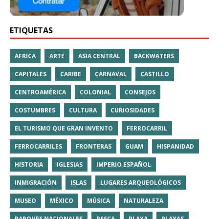
ETIQUETAS
AFRICA
ARTE
ASIA CENTRAL
BACKWATERS
CAPITALES
CARIBE
CARNAVAL
CASTILLO
CENTROAMÉRICA
COLONIAL
CONSEJOS
COSTUMBRES
CULTURA
CURIOSIDADES
EL TURISMO QUE GRAN INVENTO
FERROCARRIL
FERROCARRILES
FRONTERAS
GUAM
HISPANIDAD
HISTORIA
IGLESIAS
IMPERIO ESPAÑOL
INMIGRACIÓN
ISLAS
LUGARES ARQUEOLÓGICOS
MUSEO
MÉXICO
MÚSICA
NATURALEZA
PARQUES NACIONALES
PESCA
PLAYA
PLAYAS