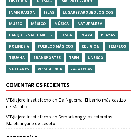
HISTORIA
IGLESIAS
IMPERIO ESPAÑOL
INMIGRACIÓN
ISLAS
LUGARES ARQUEOLÓGICOS
MUSEO
MÉXICO
MÚSICA
NATURALEZA
PARQUES NACIONALES
PESCA
PLAYA
PLAYAS
POLINESIA
PUEBLOS MÁGICOS
RELIGIÓN
TEMPLOS
TIJUANA
TRANSPORTES
TREN
UNESCO
VOLCANES
WEST AFRICA
ZACATECAS
COMENTARIOS RECIENTES
V(B)iajero Insatisfecho
en
Ela Nguema. El barrio más castizo
de Malabo
V(B)iajero Insatisfecho
en
Semonkong y las cataratas
Maletsunyane de Lesoto