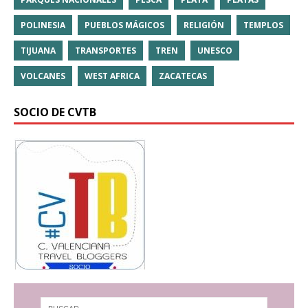
POLINESIA
PUEBLOS MÁGICOS
RELIGIÓN
TEMPLOS
TIJUANA
TRANSPORTES
TREN
UNESCO
VOLCANES
WEST AFRICA
ZACATECAS
SOCIO DE CVTB