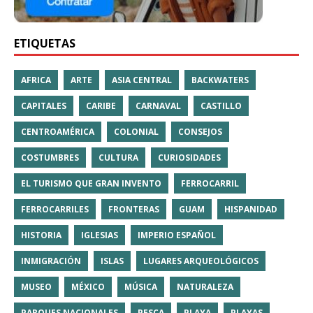
ETIQUETAS
AFRICA
ARTE
ASIA CENTRAL
BACKWATERS
CAPITALES
CARIBE
CARNAVAL
CASTILLO
CENTROAMÉRICA
COLONIAL
CONSEJOS
COSTUMBRES
CULTURA
CURIOSIDADES
EL TURISMO QUE GRAN INVENTO
FERROCARRIL
FERROCARRILES
FRONTERAS
GUAM
HISPANIDAD
HISTORIA
IGLESIAS
IMPERIO ESPAÑOL
INMIGRACIÓN
ISLAS
LUGARES ARQUEOLÓGICOS
MUSEO
MÉXICO
MÚSICA
NATURALEZA
PARQUES NACIONALES
PESCA
PLAYA
PLAYAS