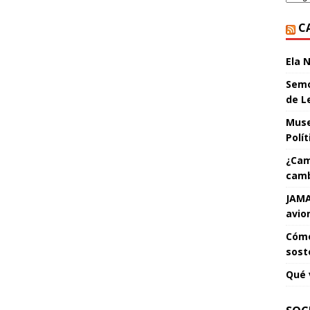
C
Ela 
Semo
de L
Muse
Polí
¿Cam
camb
JAMA
avio
Cómo
sost
Qué 