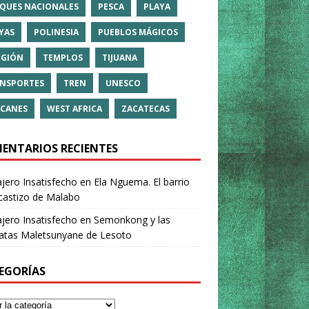
QUES NACIONALES
PESCA
PLAYA
YAS
POLINESIA
PUEBLOS MÁGICOS
IGIÓN
TEMPLOS
TIJUANA
NSPORTES
TREN
UNESCO
CANES
WEST AFRICA
ZACATECAS
ENTARIOS RECIENTES
ajero Insatisfecho
en
Ela Nguema. El barrio
castizo de Malabo
ajero Insatisfecho
en
Semonkong y las
ratas Maletsunyane de Lesoto
EGORÍAS