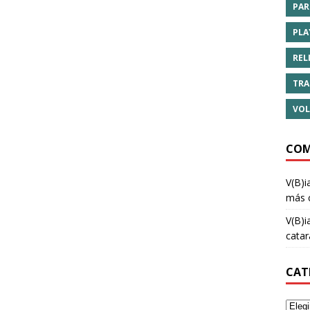
PAR
PLA
REL
TRA
VOL
COM
V(B)i
más 
V(B)i
cata
CAT