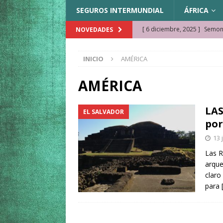
SEGUROS INTERMUNDIAL
ÁFRICA
[ 6 diciembre, 2025 ]
Semonk
NOVEDADES
[ 23 noviembre, 2025 ]
Muse
INICIO
AMÉRICA
KAZAJISTÁN
[ 22 noviembre, 2025 ]
¿Cam
AMÉRICA
REFLEXIONES VIAJERAS
LAS
EL SALVADOR
[ 9 octubre, 2025 ]
JAMAICA. 
por
[ 27 septiembre, 2025 ]
Cóm
13 
[ 3 agosto, 2025 ]
Qué ver e
Las R
arque
[ 15 marzo, 2026 ]
Ela Ngue
claro
para