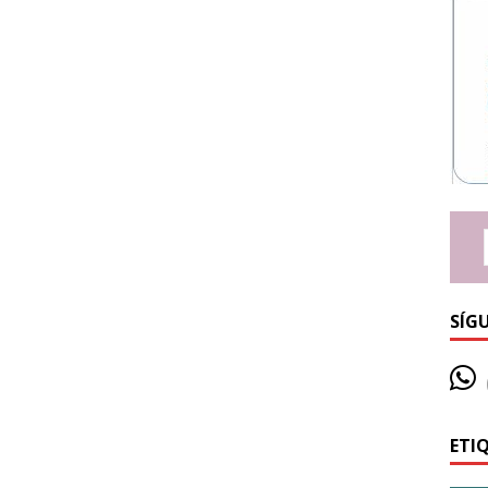
SÍG
ETI