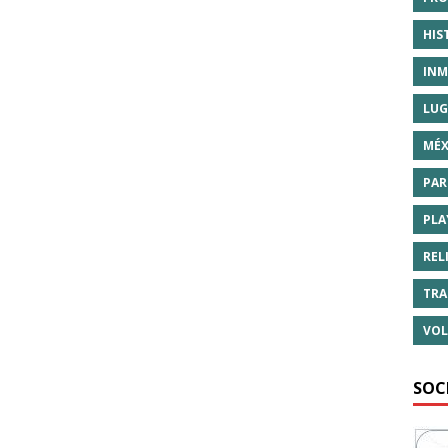
HIS
INM
LUG
MÉX
PAR
PLA
REL
TRA
VOL
SOC