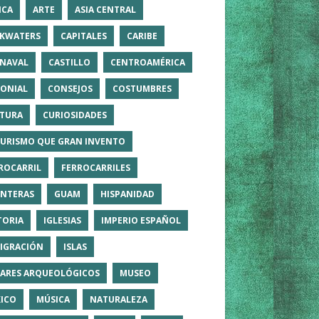
ICA
ARTE
ASIA CENTRAL
KWATERS
CAPITALES
CARIBE
NAVAL
CASTILLO
CENTROAMÉRICA
ONIAL
CONSEJOS
COSTUMBRES
TURA
CURIOSIDADES
TURISMO QUE GRAN INVENTO
ROCARRIL
FERROCARRILES
NTERAS
GUAM
HISPANIDAD
TORIA
IGLESIAS
IMPERIO ESPAÑOL
IGRACIÓN
ISLAS
ARES ARQUEOLÓGICOS
MUSEO
ICO
MÚSICA
NATURALEZA