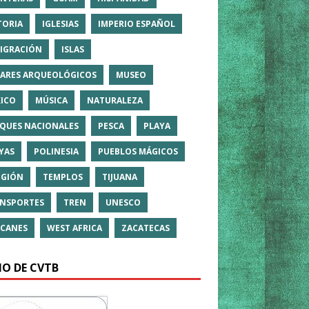
TORIA
IGLESIAS
IMPERIO ESPAÑOL
IGRACIÓN
ISLAS
ARES ARQUEOLÓGICOS
MUSEO
ICO
MÚSICA
NATURALEZA
QUES NACIONALES
PESCA
PLAYA
YAS
POLINESIA
PUEBLOS MÁGICOS
IGIÓN
TEMPLOS
TIJUANA
NSPORTES
TREN
UNESCO
CANES
WEST AFRICA
ZACATECAS
IO DE CVTB