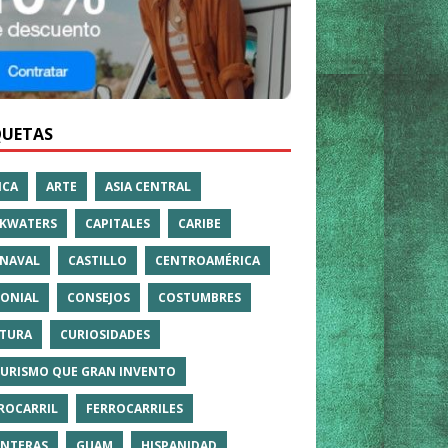
QUETAS
ICA
ARTE
ASIA CENTRAL
KWATERS
CAPITALES
CARIBE
NAVAL
CASTILLO
CENTROAMÉRICA
ONIAL
CONSEJOS
COSTUMBRES
TURA
CURIOSIDADES
TURISMO QUE GRAN INVENTO
ROCARRIL
FERROCARRILES
NTERAS
GUAM
HISPANIDAD