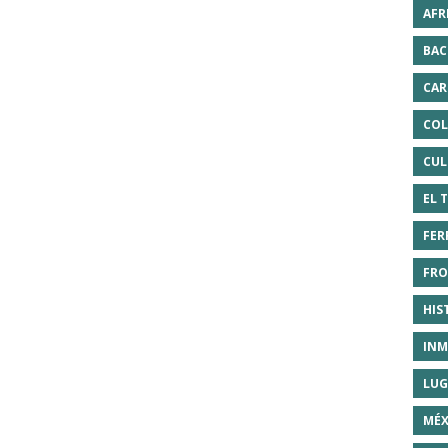
AFR
BAC
CAR
COL
CUL
EL 
FER
FRO
HIS
INM
LUG
MÉX