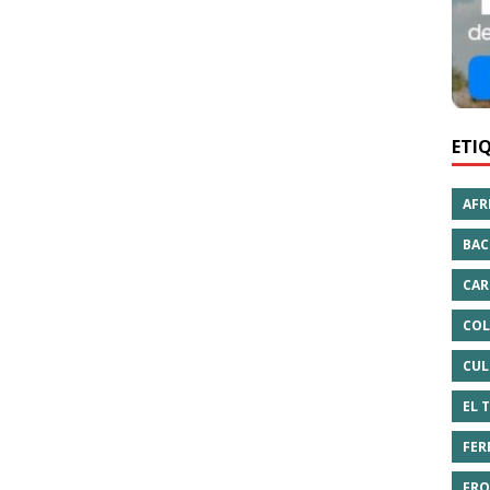
ETI
AFR
BAC
CAR
COL
CUL
EL 
FER
FRO